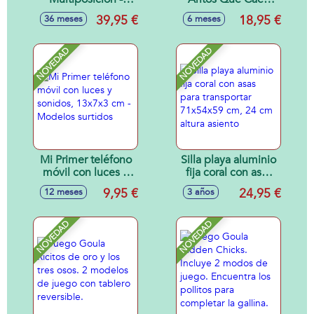
37cm de Altura de
Fisher-Price
39,95 €
18,95 €
36 meses
6 meses
Asiento - Silla
Plegable con Asas
para Fácil
NOVEDAD
NOVEDAD
Transporte y
Reposabrazos -
para Camping,
Terraza, Jardín
Exterior - Textileno
y Aluminio (Rayas
Ocre)
Mi Primer teléfono
Silla playa aluminio
móvil con luces y
fija coral con asas
sonidos, 13x7x3
para transportar
9,95 €
24,95 €
12 meses
3 años
cm - Modelos
71x54x59 cm, 24
surtidos
cm altura asiento
NOVEDAD
NOVEDAD