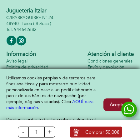
Juguetería Itziar
C/IPARRAGUIRRE Nº 24
48940 -
Leioa
( Bizkaia )
944642682
Información
Atención al cliente
Aviso legal
Condiciones generales
Política de privacidad
Envío y devolución
Política de cookies
Contacto
Utilizamos cookies propias y de terceros para
Formas de pago
fines analíticos y para mostrarte publicidad
personalizada en base a un perfil elaborado a
partir de tus hábitos de navegación (por
ejemplo, páginas visitadas). Clica
AQUÍ para
Aceptar
más información
.
Puedes aceptar todas las cookies pulsando el
botón “Aceptar” o configurarlas o rechazar su
-
+
uso clicando
AQUÍ
Comprar
50,00€