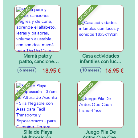
Sonido.
NOVEDAD
NOVEDAD
Mamá pato y
Casa actividades
patito, canciones
infantiles con luces
alegres y de cuna,
y sonidos
18,95 €
16,95 €
6 meses
10 meses
aprende el
18x5x19cm
alfabeto, letras y
palabras, volumen
NOVEDAD
NOVEDAD
ajustable, con
sonidos, mamá
pata 16x15x11cm y
patito 6x6x4cm
Silla de Playa
Juego Pila De
Multiposición -
Aritos Que Caen