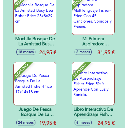
Mochila Bosque De
Mi Primera
La Amistad Busy
Aspiradora
Bea Fisher-Price
Multilenguaje
24,95 €
31,95 €
18 meses
6 meses
28x8x29 cm
Fisher-Price Con 45
Canciones, Sonidos
y Frases.
NOVEDAD
NOVEDAD
Juego De Pesca
Libro Interactivo De
Bosque De La
Aprendizaje Fisher-
Amistad Fisher-
Price Ríe Y
19,95 €
24,95 €
24 meses
6 meses
Price 17x14x18 cm
Aprende Con Luz y