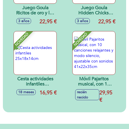
Juego Goula
Juego Goula
Ricitos de oro y los
Hidden Chicks.
tres osos. 2
Incluye 2 modos de
22,95 €
22,95 €
3 años
3 años
modelos de juego
juego. Encuentra
con tablero
los pollitos para
reversible.
completar la
NOVEDAD
NOVEDAD
gallina.
Cesta actividades
Móvil Pajaritos
infantiles
musical, con 10
25x18x14cm
canciones
16,95 €
29,95
18 meses
recién
relajantes y modo
nacido
silencio, ajustable
€
con sonidos
41x22x35cm