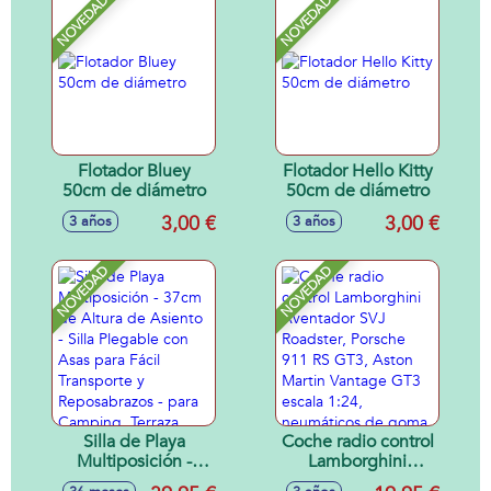
NOVEDAD
NOVEDAD
ajustable, con
sonidos, mamá
pata 16x15x11cm y
patito 6x6x4cm
Flotador Bluey
Flotador Hello Kitty
50cm de diámetro
50cm de diámetro
3,00 €
3,00 €
3 años
3 años
NOVEDAD
NOVEDAD
Silla de Playa
Coche radio control
Multiposición -
Lamborghini
37cm de Altura de
Aventador SVJ