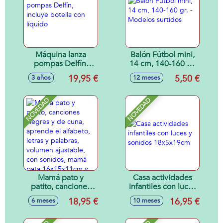
Máquina lanza
Balón Fútbol mini,
pompas Delfín,
14 cm, 140-160 gr.
incluye botella con
- Modelos surtidos
19,95 €
5,50 €
3 años
12 meses
líquido
NOVEDAD
NOVEDAD
Mamá pato y
Casa actividades
patito, canciones
infantiles con luces
alegres y de cuna,
y sonidos
18,95 €
16,95 €
6 meses
10 meses
aprende el
18x5x19cm
alfabeto, letras y
palabras, volumen