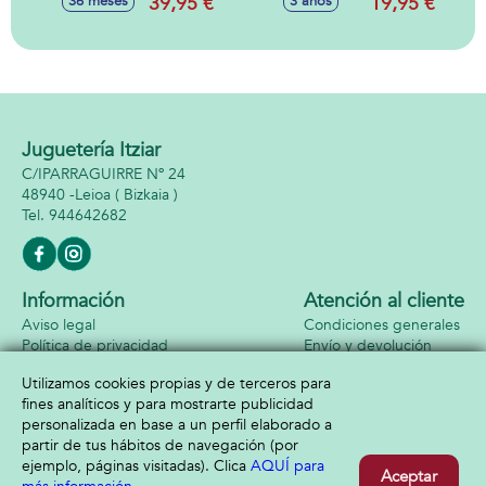
39,95 €
19,95 €
36 meses
3 años
Asiento - Silla
Roadster, Porsche
Plegable con Asas
911 RS GT3, Aston
para Fácil
Martin Vantage
Transporte y
GT3 escala 1:24,
Reposabrazos -
neumáticos de
para Camping,
goma, con luces -
Terraza, Jardín
Modelos surtidos
Exterior - Textileno
Juguetería Itziar
y Aluminio (Rayas
C/IPARRAGUIRRE Nº 24
Ocre)
48940 -
Leioa
( Bizkaia )
944642682
Información
Atención al cliente
Aviso legal
Condiciones generales
Política de privacidad
Envío y devolución
Política de cookies
Contacto
Utilizamos cookies propias y de terceros para
Formas de pago
fines analíticos y para mostrarte publicidad
personalizada en base a un perfil elaborado a
partir de tus hábitos de navegación (por
ejemplo, páginas visitadas). Clica
AQUÍ para
Aceptar