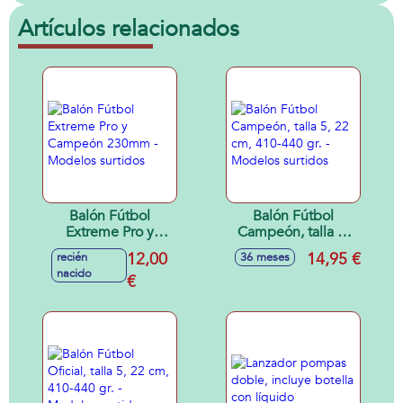
Artículos relacionados
Balón Fútbol
Balón Fútbol
Extreme Pro y
Campeón, talla 5,
Campeón 230mm -
22 cm, 410-440 gr.
12,00
14,95 €
recién
36 meses
Modelos surtidos
- Modelos surtidos
nacido
€