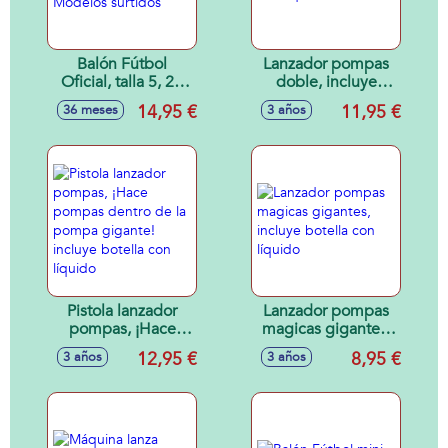
Balón Fútbol
Lanzador pompas
Oficial, talla 5, 22
doble, incluye
cm, 410-440 gr. -
botella con líquido
14,95 €
11,95 €
36 meses
3 años
Modelos surtidos
Pistola lanzador
Lanzador pompas
pompas, ¡Hace
magicas gigantes,
pompas dentro de
incluye botella con
12,95 €
8,95 €
3 años
3 años
la pompa gigante!
líquido
incluye botella con
líquido