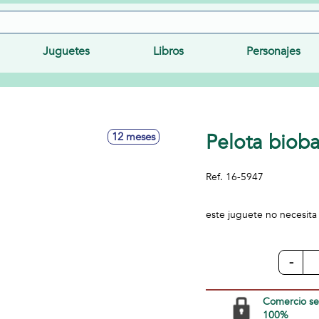
Juguetes
Libros
Personajes
Pelota biob
12 meses
Ref.
16-5947
este juguete no necesita
-
Comercio s
100%