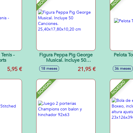
 Tenis -
Figura Peppa Pig George
Pelota T
rts
Musical. Incluye 50
Canciones.
5,95 €
21,95 €
18 meses
36 meses
25,40x17,80x10,20 cm
NOVEDAD
NOVEDAD