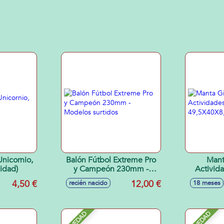
nicornio,
Balón Fútbol Extreme Pro
Mant
nidad)
y Campeón 230mm -
Activid
Modelos surtidos
49,5
4,50 €
12,00 €
recién nacido
18 meses
NOVEDAD
NOVEDAD