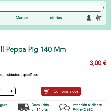
Marcas
ofertas
all Peppa Pig 140 Mm
3,00 €
 de cuidados específicos
+
Comprar
3,00€
eguro
Devolución
Atención al cliente
en 14 días
944 642 682