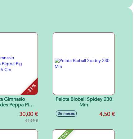
- 33 %
a Gimnasio
Pelota Bioball Spidey 230
ades Peppa Pig
Mm
X40X8,5 Cm
30,00 €
4,50 €
36 meses
44,99 €
NOVEDAD