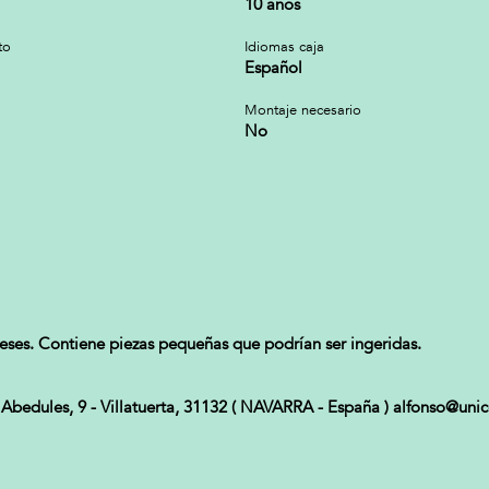
10 años
to
Idiomas caja
Español
Montaje necesario
No
es. Contiene piezas pequeñas que podrían ser ingeridas.
edules, 9 - Villatuerta, 31132 ( NAVARRA - España ) alfonso@unic