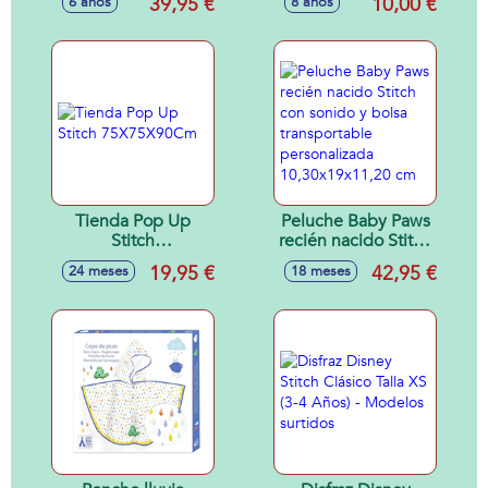
39,95 €
10,00 €
6 años
8 años
sonoros 15x10x20
cm
Tienda Pop Up
Peluche Baby Paws
Stitch
recién nacido Stitch
75X75X90Cm
con sonido y bolsa
19,95 €
42,95 €
24 meses
18 meses
transportable
personalizada
10,30x19x11,20 cm