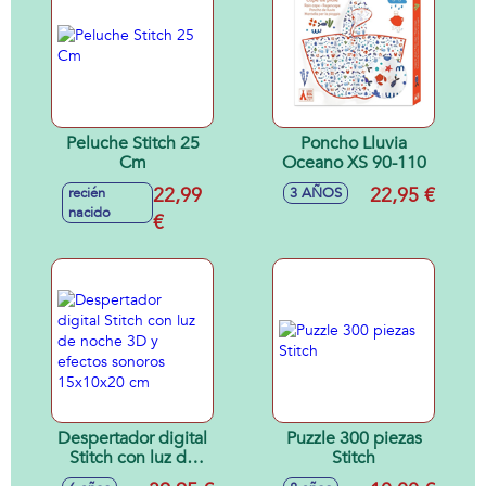
Peluche Stitch 25
Poncho Lluvia
Cm
Oceano XS 90-110
22,99
22,95 €
recién
3 AÑOS
nacido
€
Despertador digital
Puzzle 300 piezas
Stitch con luz de
Stitch
noche 3D y efectos