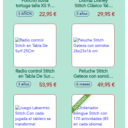
Poncho lluvia
Disfraz Disney
tortuga talla XS 90-
Stitch Clásico Talla
110 cm
XS (3-4 Años) -
22,95 €
29,95 €
3 AÑOS
3 años
Modelos surtidos
Radio control Stitch
Peluche Stitch
en Tabla De Surf
Gateos con sonidos
25Cm
26x23x16 cm
53,95 €
49,95 €
3 años
6 meses
NOVEDAD