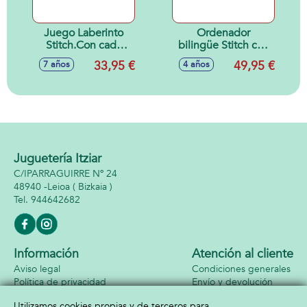
Juego Laberinto
Ordenador
Stitch.Con cada
bilingüe Stitch con
jugada el tablero se
170 actividades (85
33,95 €
49,95 €
7 años
4 años
transforma!
en cada idioma)
Juguetería Itziar
C/IPARRAGUIRRE Nº 24
48940 -
Leioa
( Bizkaia )
944642682
Información
Atención al cliente
Aviso legal
Condiciones generales
Política de privacidad
Envío y devolución
Política de cookies
Contacto
Utilizamos cookies propias y de terceros para