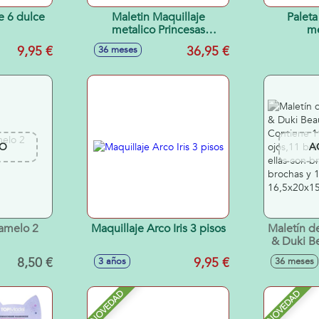
e 6 dulce
Maletin Maquillaje
Paleta
metalico Princesas
me
25x19,5x8,7 cm
9,95 €
36,95 €
36 meses
O
A
ramelo 2
Maquillaje Arco Iris 3 pisos
Maletín d
& Duki Be
Contiene
8,50 €
9,95 €
3 años
36 meses
ojos,11 br
de ella
rubores
NOVEDAD
NOVEDAD
aplicado