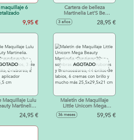
 maquillaje 6
Cartera de belleza
talizado
Martinelia Let'S Be
Mermaids Sireneas.
9,95 €
28,95 €
3 años
12x24,5x3 cm. Incluye 52
sombras de ojos 8 brillos
de labios 6 rubores y
bronceadores,aplicadorees
y cepillos.
GOTADO
AGOTADO
e Maquillaje Lulu
Maletín de Maquillaje
auty Martinelia.
Little Unicorn Mega
 11 sombras de
Beauty Martinelia.
24,95 €
59,95 €
36 meses
illos de labios, 3
Contiene 32 sombras de
s con brillo, 2
ojos, 16 rubores y
, 2 brochas y 1
bronceadores, 14 brillos
r 16,5x20x15,5
de labios, 6 cremas con
cm
brillo y mucho más