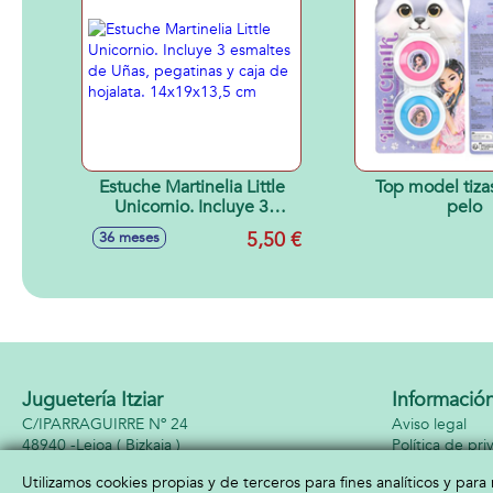
Estuche Martinelia Little
Top model tizas
Unicornio. Incluye 3
pelo
esmaltes de Uñas,
5,50 €
36 meses
pegatinas y caja de
hojalata. 14x19x13,5 cm
Juguetería Itziar
Informació
C/IPARRAGUIRRE Nº 24
Aviso legal
48940 -
Leioa
( Bizkaia )
Política de pri
944642682
Política de coo
Utilizamos cookies propias y de terceros para fines analíticos y par