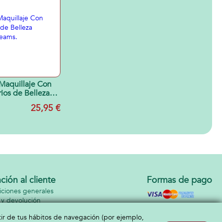
25,5x29,5x21 cm
Maquillaje Con
ios de Belleza
ess Dreams.
25,95 €
ción al cliente
Formas de pago
ciones generales
 y devolución
cto
rtir de tus hábitos de navegación (por ejemplo,