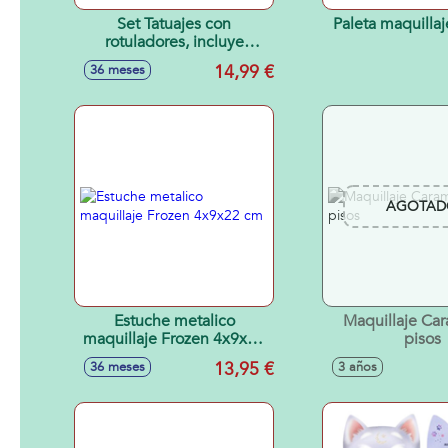
Set Tatuajes con
Paleta maquillaj
rotuladores, incluye
plantillas
14,99 €
36 meses
AGOTAD
Estuche metalico
Maquillaje Ca
maquillaje Frozen 4x9x22
pisos
cm
13,95 €
36 meses
3 años