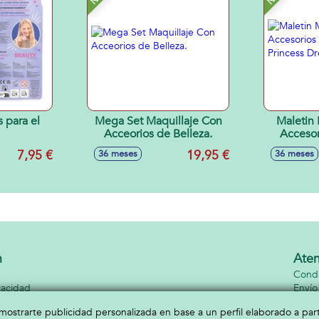
 para el
Mega Set Maquillaje Con
Maletin 
Acceorios de Belleza.
Accesor
Princ
7,95 €
19,95 €
36 meses
36 meses
n
Aten
Condi
vacidad
Envío
kies
Conta
a mostrarte publicidad personalizada en base a un perfil elaborado a pa