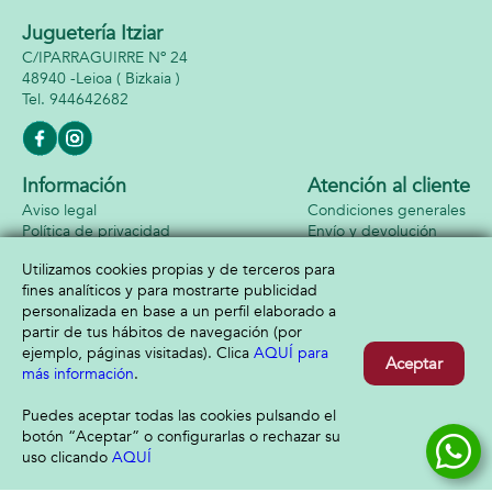
Juguetería Itziar
C/IPARRAGUIRRE Nº 24
48940 -
Leioa
( Bizkaia )
944642682
Información
Atención al cliente
Aviso legal
Condiciones generales
Política de privacidad
Envío y devolución
Política de cookies
Contacto
Utilizamos cookies propias y de terceros para
Formas de pago
fines analíticos y para mostrarte publicidad
personalizada en base a un perfil elaborado a
partir de tus hábitos de navegación (por
ejemplo, páginas visitadas). Clica
AQUÍ para
Aceptar
más información
.
Puedes aceptar todas las cookies pulsando el
botón “Aceptar” o configurarlas o rechazar su
uso clicando
AQUÍ