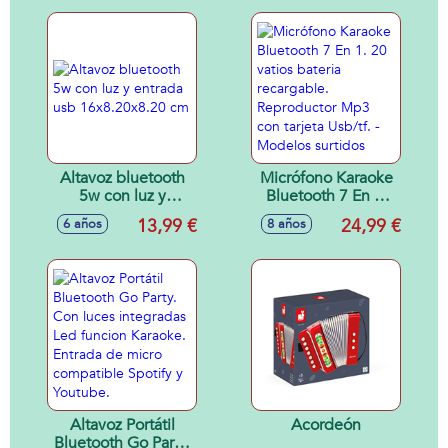
Altavoz bluetooth
Micrófono Karaoke
5w con luz y
Bluetooth 7 En 1.
entrada usb
20 vatios bateria
13,99 €
24,99 €
6 años
8 años
16x8.20x8.20 cm
recargable.
Reproductor Mp3
con tarjeta Usb/tf. -
Modelos surtidos
Altavoz Portátil
Acordeón
Bluetooth Go Party.