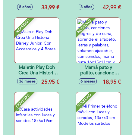
Con luces
33,99 €
42,99 €
8 años
3 años
integradas Led
funcion Karaoke.
Entrada de micro
NOVEDAD
NOVEDAD
compatible Spotify
y Youtube.
Maletin Play Doh
Mamá pato y
Crea Una Historia
patito, canciones
Disney Junior. Con
alegres y de cuna,
25,95 €
18,95 €
36 meses
6 meses
Accesorios y 4
aprende el
Botes.
alfabeto, letras y
palabras, volumen
NOVEDAD
NOVEDAD
ajustable, con
sonidos, mamá
pata 16x15x11cm y
patito 6x6x4cm