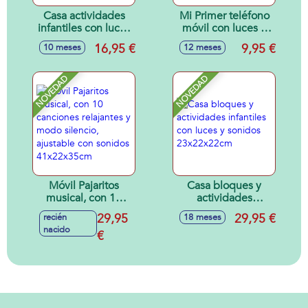
Casa actividades
Mi Primer teléfono
infantiles con luces
móvil con luces y
y sonidos
sonidos, 13x7x3
16,95 €
9,95 €
10 meses
12 meses
18x5x19cm
cm - Modelos
surtidos
NOVEDAD
NOVEDAD
Móvil Pajaritos
Casa bloques y
musical, con 10
actividades
canciones
infantiles con luces
29,95
29,95 €
recién
18 meses
relajantes y modo
y sonidos
nacido
silencio, ajustable
€
23x22x22cm
con sonidos
41x22x35cm