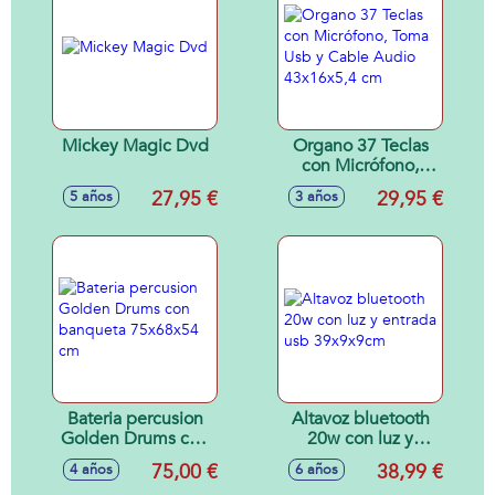
Mickey Magic Dvd
Organo 37 Teclas
con Micrófono,
Toma Usb y Cable
27,95 €
29,95 €
5 años
3 años
Audio 43x16x5,4
cm
Bateria percusion
Altavoz bluetooth
Golden Drums con
20w con luz y
banqueta
entrada usb
75,00 €
38,99 €
4 años
6 años
75x68x54 cm
39x9x9cm