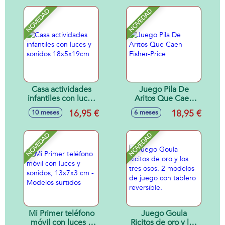
Sonido.
alfabeto, letras y
palabras, volumen
NOVEDAD
NOVEDAD
ajustable, con
sonidos, mamá
pata 16x15x11cm y
patito 6x6x4cm
Casa actividades
Juego Pila De
infantiles con luces
Aritos Que Caen
y sonidos
Fisher-Price
16,95 €
18,95 €
10 meses
6 meses
18x5x19cm
NOVEDAD
NOVEDAD
Mi Primer teléfono
Juego Goula
móvil con luces y
Ricitos de oro y los