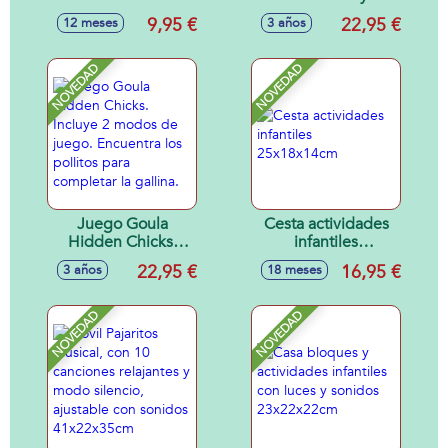
sonidos, 13x7x3
tres osos. 2
9,95 €
22,95 €
12 meses
3 años
cm - Modelos
modelos de juego
surtidos
con tablero
reversible.
NOVEDAD
NOVEDAD
Juego Goula
Cesta actividades
Hidden Chicks.
infantiles
Incluye 2 modos de
25x18x14cm
22,95 €
16,95 €
3 años
18 meses
juego. Encuentra
los pollitos para
completar la
NOVEDAD
NOVEDAD
gallina.