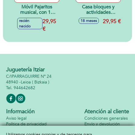
Móvil Pajaritos
Casa bloques y
musical, con 10
actividades
canciones
infantiles con luces
29,95
29,95 €
recién
18 meses
relajantes y modo
y sonidos
nacido
silencio, ajustable
€
23x22x22cm
con sonidos
41x22x35cm
Juguetería Itziar
C/IPARRAGUIRRE Nº 24
48940 -
Leioa
( Bizkaia )
944642682
Información
Atención al cliente
Aviso legal
Condiciones generales
Política de privacidad
Envío y devolución
Política de cookies
Contacto
Utilizamos cookies propias y de terceros para