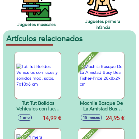
Juguetes primera
Juguetes musicales
infancia
Artículos relacionados
NOVEDAD
Tut Tut Bolidos
Mochila Bosque De
Vehiculos con luces
La Amistad Busy
y sonidos mod.
Bea Fisher-Price
14,99 €
24,95 €
1 año
18 meses
sdos. 7x10x6 cm
28x8x29 cm
NOVEDAD
NOVEDAD