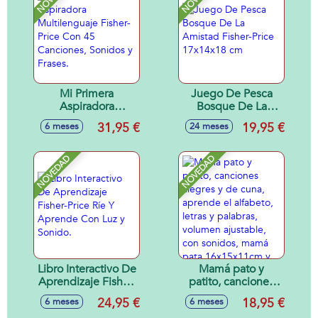
Mi Primera
Juego De Pesca
Aspiradora
Bosque De La
Multilenguaje
Amistad Fisher-
31,95 €
19,95 €
6 meses
24 meses
Fisher-Price Con 45
Price 17x14x18 cm
Canciones, Sonidos
y Frases.
NOVEDAD
NOVEDAD
Libro Interactivo De
Mamá pato y
Aprendizaje Fisher-
patito, canciones
Price Ríe Y
alegres y de cuna,
24,95 €
18,95 €
6 meses
6 meses
Aprende Con Luz y
aprende el