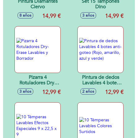
Pintura Diamantes
Set 15 Tampones
Ciervo
Dino
14,99 €
14,99 €
8 años
3 años
Pizarra 4
Pintura de dedos
Rotuladores Dry-
Lavables 4 botes
Erase Lavables y
anti-goteo (Rojo,
12,99 €
12,99 €
3 años
2 años
Borrador
amarillo, azul y
verde)