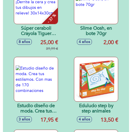
- 37 %
Súper ceraboli
Slime Oosh, en
Crayola Tiguer
bote 70gr
¡Derrite la cera y
25,00 €
2,00 €
8 años
4 años
crea tus dibujos en
relieve!
39,99 €
30x14x30cm
Estudio diseño de
Eduludo step by
moda. Crea tus
step animales
estilismos. Con mas
17,95 €
13,50 €
3 años
4 años
de 170
combinaciones