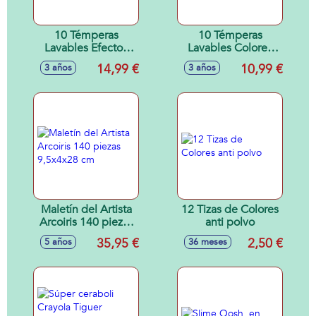
10 Témperas
10 Témperas
Lavables Efectos
Lavables Colores
Especiales 9 x 22,5
Surtidos
14,99 €
10,99 €
3 años
3 años
x 9
Maletín del Artista
12 Tizas de Colores
Arcoiris 140 piezas
anti polvo
9,5x4x28 cm
35,95 €
2,50 €
5 años
36 meses