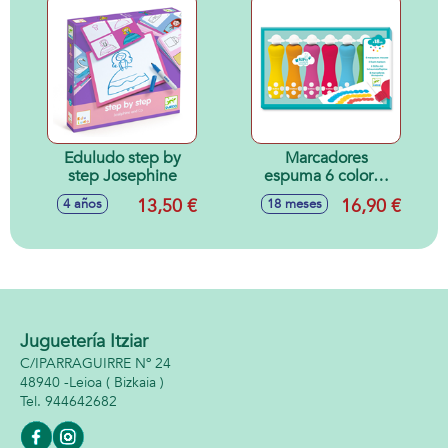
Eduludo step by
Marcadores
step Josephine
espuma 6 colores
18m +
13,50 €
16,90 €
4 años
18 meses
Juguetería Itziar
C/IPARRAGUIRRE Nº 24
48940 -
Leioa
( Bizkaia )
944642682