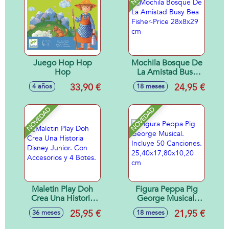
Juego Hop Hop
Mochila Bosque De
Hop
La Amistad Busy
Bea Fisher-Price
33,90 €
24,95 €
4 años
18 meses
28x8x29 cm
NOVEDAD
NOVEDAD
Maletin Play Doh
Figura Peppa Pig
Crea Una Historia
George Musical.
Disney Junior. Con
Incluye 50
25,95 €
21,95 €
36 meses
18 meses
Accesorios y 4
Canciones.
Botes.
25,40x17,80x10,20