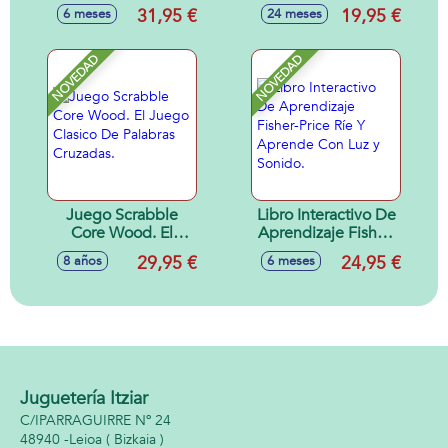
Multilenguaje
Amistad Fisher-
31,95 €
19,95 €
6 meses
24 meses
Fisher-Price Con 45
Price 17x14x18 cm
Canciones, Sonidos
y Frases.
NOVEDAD
NOVEDAD
Juego Scrabble
Libro Interactivo De
Core Wood. El
Aprendizaje Fisher-
Juego Clasico De
Price Ríe Y
29,95 €
24,95 €
8 años
6 meses
Palabras Cruzadas.
Aprende Con Luz y
Sonido.
Juguetería Itziar
C/IPARRAGUIRRE Nº 24
48940 -
Leioa
( Bizkaia )