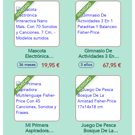
cm
NOVEDAD
NOVEDAD
Mascota
Gimnasio De
Electrónica
Actividades 3 En 1
Interactiva Nano
Pataditas Y
19,95 €
67,95 €
36 meses
3 años
Mals. Con 70
Balanceo Fisher-
Sonidos y
Price
Canciones. 7 Cm. -
NOVEDAD
NOVEDAD
Modelos surtidos
Mi Primera
Juego De Pesca
Aspiradora
Bosque De La