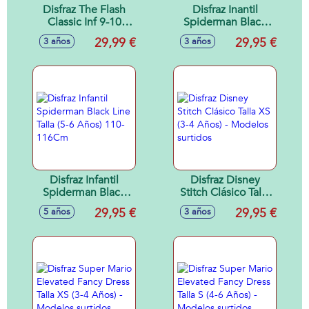
Disfraz The Flash
Disfraz Inantil
Classic Inf 9-10
Spiderman Black
Años/ 134-140Cm
Line Talla (3-4 Años)
29,99 €
29,95 €
3 años
3 años
98-104Cm
Disfraz Infantil
Disfraz Disney
Spiderman Black
Stitch Clásico Talla
Line Talla (5-6 Años)
XS (3-4 Años) -
29,95 €
29,95 €
5 años
3 años
110-116Cm
Modelos surtidos