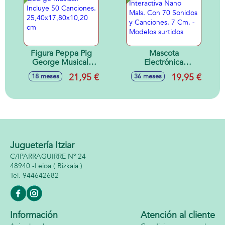
Figura Peppa Pig
Mascota
George Musical.
Electrónica
Incluye 50
Interactiva Nano
21,95 €
19,95 €
18 meses
36 meses
Canciones.
Mals. Con 70
25,40x17,80x10,20
Sonidos y
cm
Canciones. 7 Cm. -
Modelos surtidos
Juguetería Itziar
C/IPARRAGUIRRE Nº 24
48940 -
Leioa
( Bizkaia )
944642682
Información
Atención al cliente