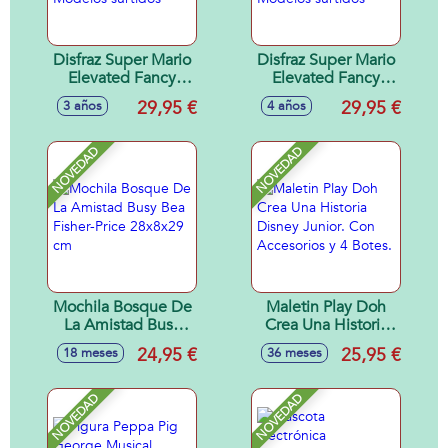
Disfraz Super Mario
Disfraz Super Mario
Elevated Fancy
Elevated Fancy
Dress Talla XS (3-4
Dress Talla S (4-6
29,95 €
29,95 €
3 años
4 años
Años) - Modelos
Años) - Modelos
surtidos
surtidos
NOVEDAD
NOVEDAD
Mochila Bosque De
Maletin Play Doh
La Amistad Busy
Crea Una Historia
Bea Fisher-Price
Disney Junior. Con
24,95 €
25,95 €
18 meses
36 meses
28x8x29 cm
Accesorios y 4
Botes.
NOVEDAD
NOVEDAD