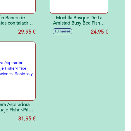
ón Banco de
Mochila Bosque De La
tas con taladro y
Amistad Busy Bea Fisher-
, luces y sonidos
Price 28x8x29 cm
29,95 €
24,95 €
18 meses
x14'5x12cm
era Aspiradora
uaje Fisher-Price
5 Canciones,
31,95 €
os y Frases.