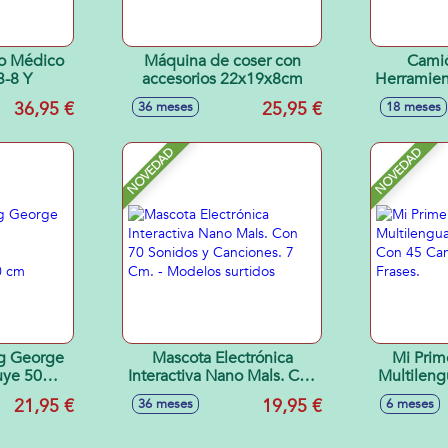
Máquina de coser con
Cami
3-8 Y
accesorios 22x19x8cm
Herramien
accesorios
36,95 €
25,95 €
36 meses
18 meses
26'5
NOVEDAD
NOVEDAD
ig George
Mascota Electrónica
Mi Prim
uye 50
Interactiva Nano Mals. Con
Multileng
s.
70 Sonidos y Canciones. 7
Con 4
21,95 €
19,95 €
36 meses
6 meses
0,20 cm
Cm. - Modelos surtidos
Sonid