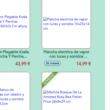
r Plegable Koala
Plancha electrica de vapor
ncha Y Perchas
con luces y sonidos
(55/60/63) Cm
15x25x14 cm
43,99 €
14,99 €
36 meses
a regulable.
NOVEDAD