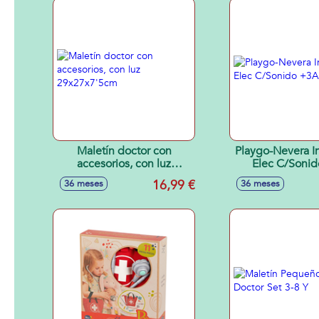
Maletín doctor con
Playgo-Nevera In
accesorios, con luz
Elec C/Soni
29x27x7'5cm
16,99 €
36 meses
36 meses