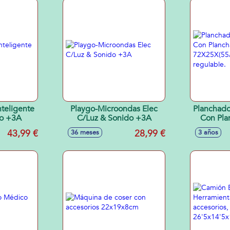
teligente
Playgo-Microondas Elec
Planchado
do +3A
C/Luz & Sonido +3A
Con Pla
72X25X
43,99 €
28,99 €
36 meses
3 años
altur