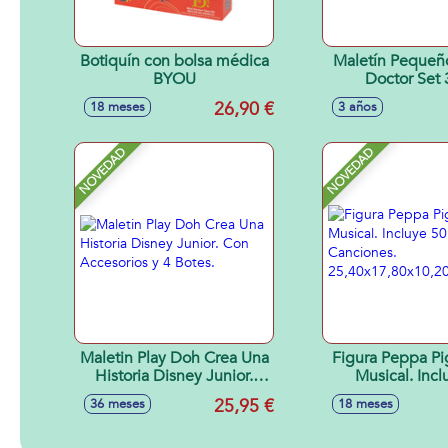
Botiquín con bolsa médica
Maletín Pequeño Médico
BYOU
Doctor Set 
26,90 €
18 meses
3 años
NOVEDAD
NOVEDAD
Maletin Play Doh Crea Una
Figura Peppa P
Historia Disney Junior.
Musical. Incl
Con Accesorios y 4 Botes.
Cancione
25,95 €
36 meses
18 meses
25,40x17,80x1