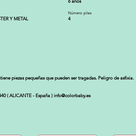
6 años
Número pilas
STER Y METAL
4
iene piezas pequeñas que pueden ser tragadas. Peligro de asfixia.
3440 ( ALICANTE - España ) info@colorbaby.es