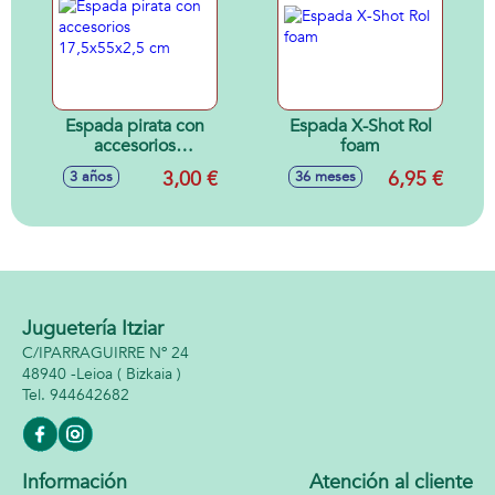
Espada pirata con
Espada X-Shot Rol
accesorios
foam
17,5x55x2,5 cm
3,00 €
6,95 €
3 años
36 meses
Juguetería Itziar
C/IPARRAGUIRRE Nº 24
48940 -
Leioa
( Bizkaia )
944642682
Información
Atención al cliente