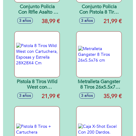
Conjunto Policia
Conjunto Policia
Con Rifle Asalto 8
Con Pistola 8 Tiros
Tiros y Pistola Con
y Complementos
38,99 €
21,99 €
3 años
3 años
Complementos
Pistola 8 Tiros Wild
Metralleta Gangster
West con
8 Tiros 26x5.5x76
Cartuchera,
cm
21,99 €
35,99 €
3 años
3 años
Esposas y Estrella
28X28X4 Cm