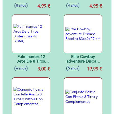
Stealth Soaker
4,99 €
4,95 €
8 años
4 años
20x4x19'5cm -
Modelos surtidos
Fulminantes 12
Rifle Cowboy
Aros De 8 Tiros
adventure Disparo
Blister (Caja 40
Botellas 83x42x27
3,00 €
19,99 €
6 años
5 años
Blister)
cm