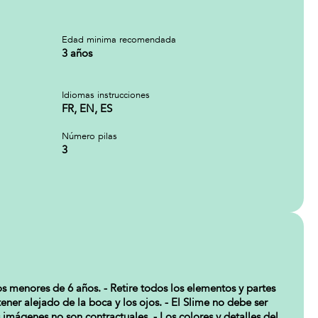
Edad minima recomendada
3 años
Idiomas instrucciones
FR, EN, ES
Número pilas
3
s menores de 6 años. - Retire todos los elementos y partes
ener alejado de la boca y los ojos. - El Slime no debe ser
s imágenes no son contractuales. - Los colores y detalles del