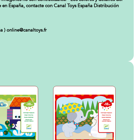
nte en España, contacte con Canal Toys España Distribución
) online@canaltoys.fr