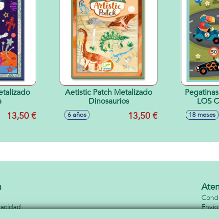
etalizado
Aetistic Patch Metalizado
Pegatinas
s
Dinosaurios
LOS 
13,50 €
13,50 €
6 años
18 meses
n
Aten
Condi
vacidad
Envío
kies
Conta