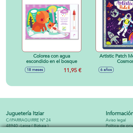
Colorea con agua
Artistic Patch M
escondido en el bosque
Cosmo
11,95 €
18 meses
6 años
Juguetería Itziar
Informació
C/IPARRAGUIRRE Nº 24
Aviso legal
48940 -
Leioa
( Bizkaia )
Política de pri
944642682
Política de coo