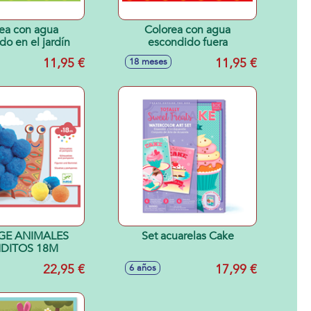
ea con agua
Colorea con agua
do en el jardín
escondido fuera
11,95 €
11,95 €
18 meses
GE ANIMALES
Set acuarelas Cake
DITOS 18M
22,95 €
17,99 €
6 años