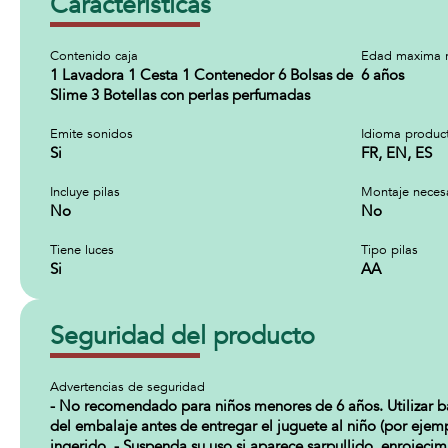
Características
Contenido caja
Edad maxima 
1 Lavadora 1 Cesta 1 Contenedor 6 Bolsas de
6 años
Slime 3 Botellas con perlas perfumadas
Emite sonidos
Idioma produc
Si
FR, EN, ES
Incluye pilas
Montaje neces
No
No
Tiene luces
Tipo pilas
Si
AA
Seguridad del producto
Advertencias de seguridad
- No recomendado para niños menores de 6 años. Utilizar baj
del embalaje antes de entregar el juguete al niño (por ejemp
ingerido. - Suspenda su uso si aparece sarpullido, enrojecimi