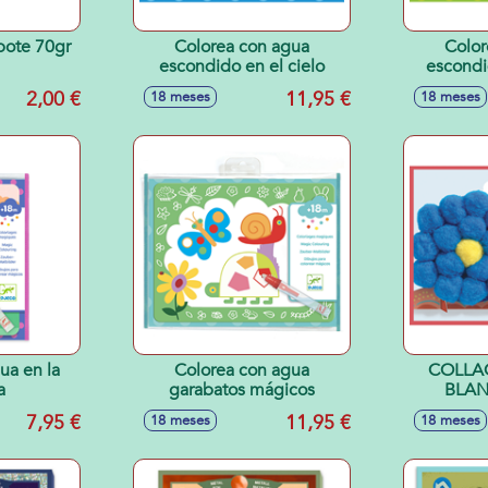
bote 70gr
Colorea con agua
Color
escondido en el cielo
escondi
2,00 €
11,95 €
18 meses
18 meses
ua en la
Colorea con agua
COLLA
a
garabatos mágicos
BLAN
7,95 €
11,95 €
18 meses
18 meses