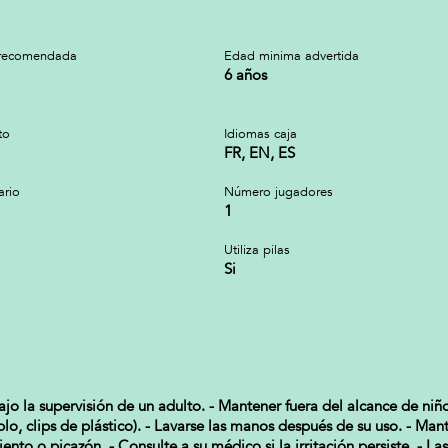
recomendada
Edad minima advertida
6 años
to
Idiomas caja
FR, EN, ES
ario
Número jugadores
1
Utiliza pilas
Si
o la supervisión de un adulto. - Mantener fuera del alcance de niño
lo, clips de plástico). - Lavarse las manos después de su uso. - Mant
ento o picazón. - Consulte a su médico si la irritación persiste. - La