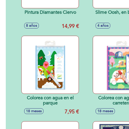
Pintura Diamantes Ciervo
Slime Oosh, en 
14,99 €
8 años
4 años
Colorea con agua en el
Colorea con ag
parque
carreter
7,95 €
18 meses
18 meses