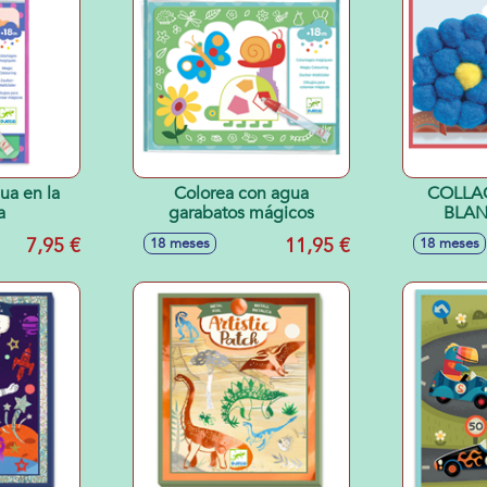
ua en la
Colorea con agua
COLLA
a
garabatos mágicos
BLAN
7,95 €
11,95 €
18 meses
18 meses