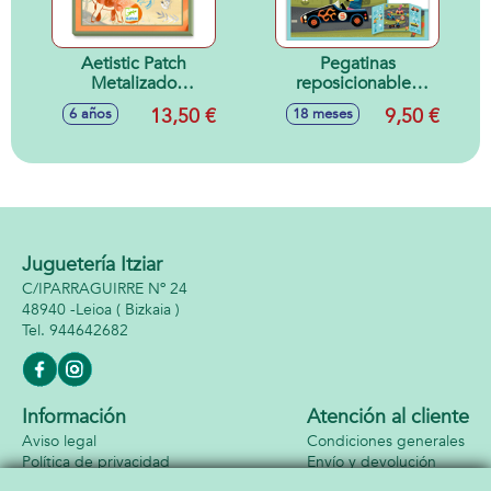
Aetistic Patch
Pegatinas
Metalizado
reposicionables
Dinosaurios
LOS COCHES 18M
13,50 €
9,50 €
6 años
18 meses
Juguetería Itziar
C/IPARRAGUIRRE Nº 24
48940 -
Leioa
( Bizkaia )
944642682
Información
Atención al cliente
Aviso legal
Condiciones generales
Política de privacidad
Envío y devolución
Política de cookies
Contacto