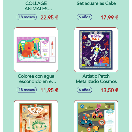
COLLAGE
Set acuarelas Cake
ANIMALES
BLANDITOS 18M
22,95 €
17,99 €
18 meses
6 años
Colorea con agua
Artistic Patch
escondido en el
Metalizado Cosmos
bosque
11,95 €
13,50 €
18 meses
6 años