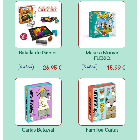
Batalla de Genios
Make a Moove
FLEXIQ
26,95 €
15,99 €
6 años
5 años
Cartas Batawaf
Familou Cartas