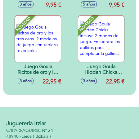
9,95 €
9,95 €
3 años
5 años
NOVEDAD
NOVEDAD
Juego Goula
Juego Goula
Ricitos de oro y los
Hidden Chicks.
tres osos. 2
Incluye 2 modos de
22,95 €
22,95 €
3 años
3 años
modelos de juego
juego. Encuentra
con tablero
los pollitos para
reversible.
completar la
gallina.
Juguetería Itziar
C/IPARRAGUIRRE Nº 24
48940 -
Leioa
( Bizkaia )