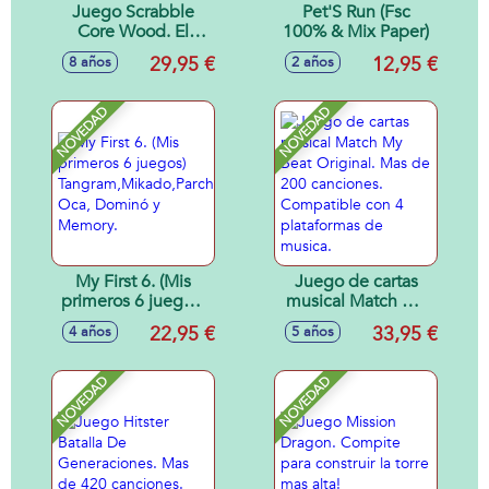
Juego Scrabble
Pet'S Run (Fsc
Core Wood. El
100% & Mix Paper)
Juego Clasico De
29,95 €
12,95 €
8 años
2 años
Palabras Cruzadas.
NOVEDAD
NOVEDAD
My First 6. (Mis
Juego de cartas
primeros 6 juegos)
musical Match My
Tangram,Mikado,Parchís,
Beat Original. Mas
22,95 €
33,95 €
4 años
5 años
Oca, Dominó y
de 200 canciones.
Memory.
Compatible con 4
plataformas de
NOVEDAD
NOVEDAD
musica.