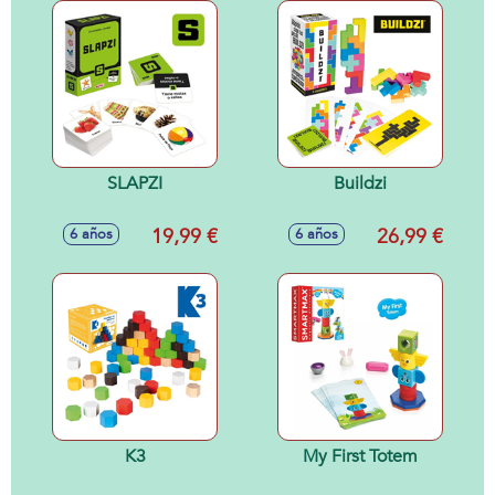
SLAPZI
Buildzi
19,99 €
26,99 €
6 años
6 años
K3
My First Totem