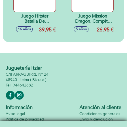
Juego Hitster
Juego Mission
Batalla De
Dragon. Compite
Generaciones. Mas
para construir la
39,95 €
26,95 €
16 años
5 años
de 420 canciones.
torre mas alta!
Juguetería Itziar
C/IPARRAGUIRRE Nº 24
48940 -
Leioa
( Bizkaia )
944642682
Información
Atención al cliente
Aviso legal
Condiciones generales
Política de privacidad
Envío y devolución
Política de cookies
Contacto