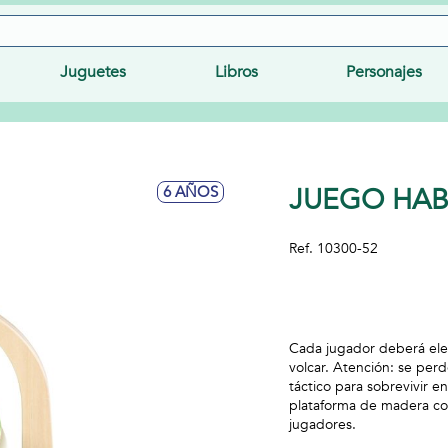
Juguetes
Libros
Personajes
JUEGO HABI
6 AÑOS
Ref.
10300-52
Cada jugador deberá eleg
volcar. Atención: se perde
táctico para sobrevivir en
plataforma de madera con
jugadores.