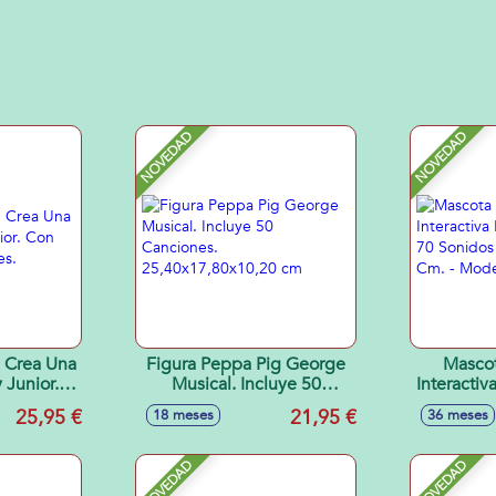
NOVEDAD
NOVEDAD
h Crea Una
Figura Peppa Pig George
Mascot
 Junior.
Musical. Incluye 50
Interacti
 4 Botes.
Canciones.
70 Sonido
25,95 €
21,95 €
18 meses
36 meses
25,40x17,80x10,20 cm
Cm. - Mo
NOVEDAD
NOVEDAD