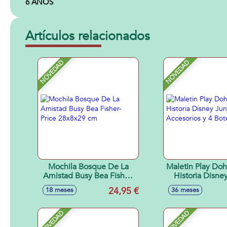
6 AÑOS
Artículos relacionados
NOVEDAD
NOVEDAD
Mochila Bosque De La
Maletin Play Do
Amistad Busy Bea Fisher-
Historia Disney
Price 28x8x29 cm
Con Accesorios y
24,95 €
18 meses
36 meses
NOVEDAD
NOVEDAD