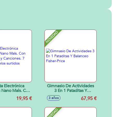
NOVEDAD
a Electrónica
Gimnasio De Actividades
va Nano Mals. Con
3 En 1 Pataditas Y
s y Canciones. 7
Balanceo Fisher-Price
19,95 €
67,95 €
3 años
delos surtidos
NOVEDAD