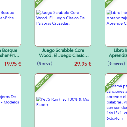
a Bosque
Juego Scrabble Core
Libro 
sher-Price
Wood. El Juego Clasico
Aprendiz
 cm
De Palabras Cruzadas.
Ríe Y Ap
19,95 €
29,95 €
8 años
6 meses
NOVEDAD
NOVEDAD