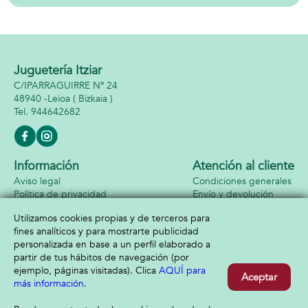
plataformas de
musica.
Juguetería Itziar
C/IPARRAGUIRRE Nº 24
48940 -
Leioa
( Bizkaia )
944642682
Información
Atención al cliente
Aviso legal
Condiciones generales
Política de privacidad
Envío y devolución
Política de cookies
Contacto
Utilizamos cookies propias y de terceros para
Formas de pago
fines analíticos y para mostrarte publicidad
personalizada en base a un perfil elaborado a
partir de tus hábitos de navegación (por
ejemplo, páginas visitadas). Clica
AQUÍ para
Aceptar
más información
.