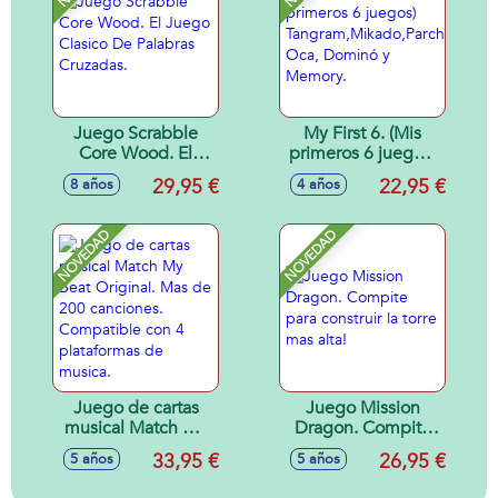
Juego Scrabble
My First 6. (Mis
Core Wood. El
primeros 6 juegos)
Juego Clasico De
Tangram,Mikado,Parchís,
29,95 €
22,95 €
8 años
4 años
Palabras Cruzadas.
Oca, Dominó y
Memory.
NOVEDAD
NOVEDAD
Juego de cartas
Juego Mission
musical Match My
Dragon. Compite
Beat Original. Mas
para construir la
33,95 €
26,95 €
5 años
5 años
de 200 canciones.
torre mas alta!
Compatible con 4