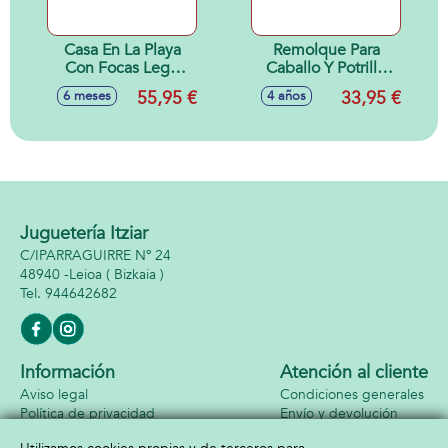
Casa En La Playa
Remolque Para
Con Focas Lego
Caballo Y Potrillo
Lego Friends
Lego Lego Friends
55,95 €
33,95 €
6 meses
4 años
Juguetería Itziar
C/IPARRAGUIRRE Nº 24
48940 -
Leioa
( Bizkaia )
944642682
Información
Atención al cliente
Aviso legal
Condiciones generales
Política de privacidad
Envío y devolución
Política de cookies
Contacto