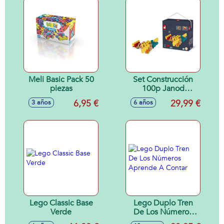
Meli Basic Pack 50
Set Construcción
piezas
100p Janod
madera
6,95 €
29,99 €
3 años
6 años
Lego Classic Base
Lego Duplo Tren
Verde
De Los Números
Aprende A Contar