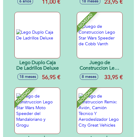
11,00 €
23,95 €
6 años
18 meses
NOVEDAD
Lego Duplo Caja
Juego de
De Ladrillos Deluxe
Construccion Lego
Star Wars Speeder
56,95 €
33,95 €
18 meses
8 meses
de Cobb Vanth
NOVEDAD
NOVEDAD