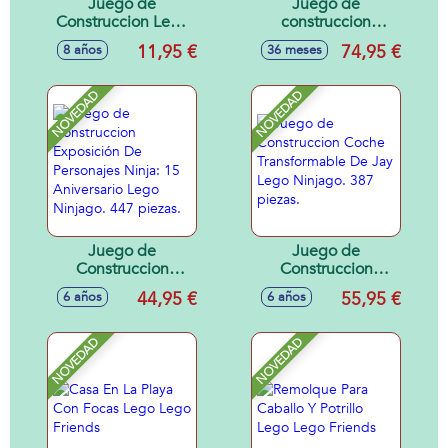
Juego de
Juego de
Construccion Lego
construccion
Star Wars Moto
Remix: Avión,
11,95 €
74,95 €
8 años
36 meses
Speeder del
Camión Técnico Y
Mandaloriano y
Aerodeslizador
Grogu
Lego City Great
NOVEDAD
NOVEDAD
Vehicles
Juego de
Juego de
Construccion
Construccion
Exposición De
Coche
44,95 €
55,95 €
6 años
6 años
Personajes Ninja:
Transformable De
15 Aniversario
Jay Lego Ninjago.
Lego Ninjago. 447
387 piezas.
NOVEDAD
NOVEDAD
piezas.