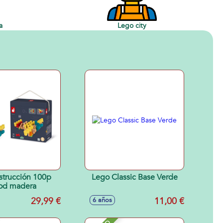
a
Lego city
strucción 100p
Lego Classic Base Verde
od madera
29,99 €
11,00 €
6 años