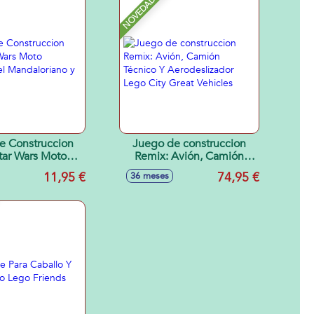
NOVEDAD
e Construccion
Juego de construccion
tar Wars Moto
Remix: Avión, Camión
el Mandaloriano
Técnico Y Aerodeslizador
11,95 €
74,95 €
36 meses
y Grogu
Lego City Great Vehicles