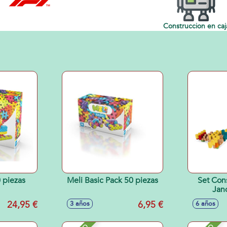
Construccion en caj
 piezas
Meli Basic Pack 50 piezas
Set Con
Jan
24,95 €
6,95 €
3 años
6 años