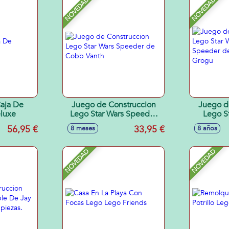
NOVEDAD
NOVEDAD
aja De
Juego de Construccion
Juego d
eluxe
Lego Star Wars Speeder
Lego S
de Cobb Vanth
Speeder d
56,95 €
33,95 €
8 meses
8 años
NOVEDAD
NOVEDAD