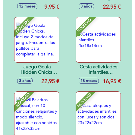
sonidos, 13x7x3
tres osos. 2
9,95 €
22,95 €
12 meses
3 años
cm - Modelos
modelos de juego
surtidos
con tablero
reversible.
NOVEDAD
NOVEDAD
Juego Goula
Cesta actividades
Hidden Chicks.
infantiles
Incluye 2 modos de
25x18x14cm
22,95 €
16,95 €
3 años
18 meses
juego. Encuentra
los pollitos para
completar la
NOVEDAD
NOVEDAD
gallina.