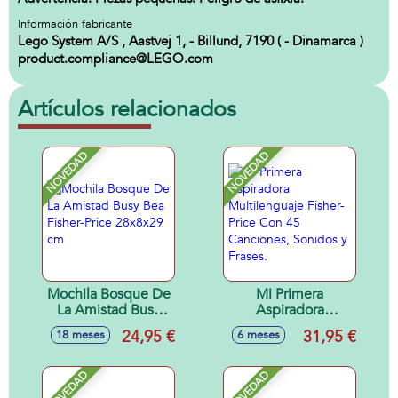
Información fabricante
Lego System A/S , Aastvej 1, - Billund, 7190 ( - Dinamarca )
product.compliance@LEGO.com
Artículos relacionados
NOVEDAD
NOVEDAD
Mochila Bosque De
Mi Primera
La Amistad Busy
Aspiradora
Bea Fisher-Price
Multilenguaje
24,95 €
31,95 €
18 meses
6 meses
28x8x29 cm
Fisher-Price Con 45
Canciones, Sonidos
y Frases.
NOVEDAD
NOVEDAD