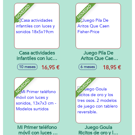
Sonido.
alfabeto, letras y
palabras, volumen
NOVEDAD
NOVEDAD
ajustable, con
sonidos, mamá
pata 16x15x11cm y
patito 6x6x4cm
Casa actividades
Juego Pila De
infantiles con luces
Aritos Que Caen
y sonidos
Fisher-Price
16,95 €
18,95 €
10 meses
6 meses
18x5x19cm
NOVEDAD
NOVEDAD
Mi Primer teléfono
Juego Goula
móvil con luces y
Ricitos de oro y los