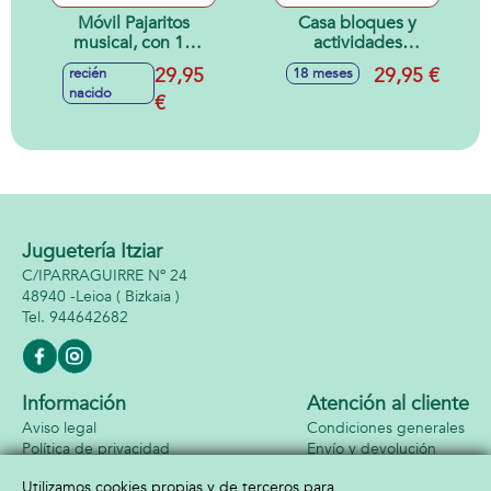
Móvil Pajaritos
Casa bloques y
musical, con 10
actividades
canciones
infantiles con luces
29,95
29,95 €
recién
18 meses
relajantes y modo
y sonidos
nacido
silencio, ajustable
€
23x22x22cm
con sonidos
41x22x35cm
Juguetería Itziar
C/IPARRAGUIRRE Nº 24
48940 -
Leioa
( Bizkaia )
944642682
Información
Atención al cliente
Aviso legal
Condiciones generales
Política de privacidad
Envío y devolución
Política de cookies
Contacto
Utilizamos cookies propias y de terceros para