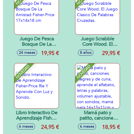
Juego De Pesca
Juego Scrabble
Bosque De La
Core Wood. El
Amistad Fisher-
Juego Clasico De
19,95 €
29,95 €
24 meses
8 años
Price 17x14x18 cm
Palabras Cruzadas.
NOVEDAD
NOVEDAD
Libro Interactivo De
Mamá pato y
Aprendizaje Fisher-
patito, canciones
Price Ríe Y
alegres y de cuna,
24,95 €
18,95 €
6 meses
6 meses
Aprende Con Luz y
aprende el