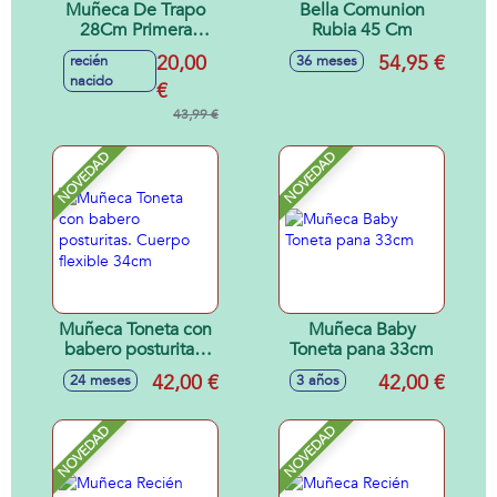
Muñeca De Trapo
Bella Comunion
28Cm Primera
Rubia 45 Cm
Infancia con
20,00
54,95 €
recién
36 meses
Capazo
nacido
€
43,99 €
NOVEDAD
NOVEDAD
Muñeca Toneta con
Muñeca Baby
babero posturitas.
Toneta pana 33cm
Cuerpo flexible
42,00 €
42,00 €
24 meses
3 años
34cm
NOVEDAD
NOVEDAD