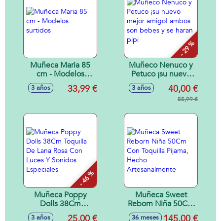
- 29 %
Muñeca Maria 85
Muñeco Nenuco y
cm - Modelos
Petuco ¡su nuevo
surtidos
mejor amigo!
33,99 €
40,00 €
3 años
3 años
ambos son bebes y
se haran pipi
55,99 €
- 46 %
Muñeca Poppy
Muñeca Sweet
Dolls 38Cm
Reborn Niña 50Cm
Toquilla De Lana
Con Toquilla
25,00 €
145,00 €
3 años
36 meses