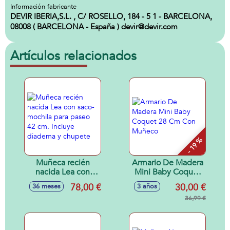
Información fabricante
DEVIR IBERIA,S.L. , C/ ROSELLO, 184 - 5 1 - BARCELONA,
08008 ( BARCELONA - España ) devir@devir.com
Artículos relacionados
- 19 %
Muñeca recién
Armario De Madera
nacida Lea con
Mini Baby Coquet
saco-mochila para
28 Cm Con
78,00 €
30,00 €
36 meses
3 años
paseo 42 cm.
Muñeco
Incluye diadema y
36,99 €
chupete