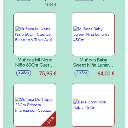
Rosa Con Luces Y
Pijama, Hecho
Sonidos Especiales
46,00 €
Artesanalmente
Muñeca Mi Nene
Muñeca Baby
Niño 60Cm Cuerpo
Sweet Niña Lunares
Blandito y Traje
45Cm
75,95 €
64,00 €
3 años
3 años
Azul
- 55 %