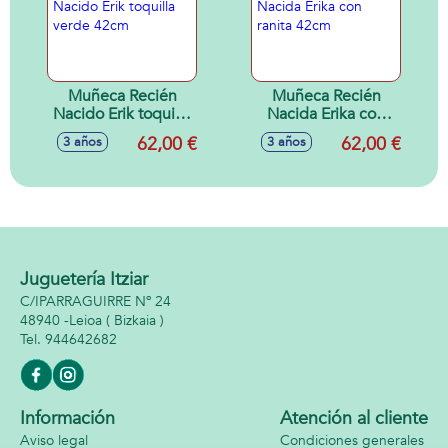
Muñeca Recién
Muñeca Recién
Nacido Erik toquilla
Nacida Erika con
verde 42cm
ranita 42cm
62,00 €
62,00 €
3 años
3 años
Juguetería Itziar
C/IPARRAGUIRRE Nº 24
48940 -
Leioa
( Bizkaia )
944642682
Información
Atención al cliente
Aviso legal
Condiciones generales