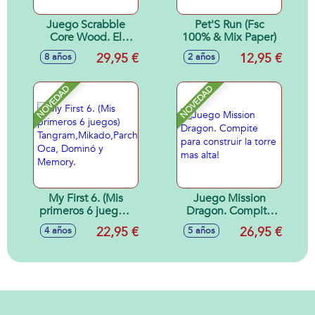
Juego Scrabble
Pet'S Run (Fsc
Core Wood. El
100% & Mix Paper)
Juego Clasico De
29,95 €
12,95 €
8 años
2 años
Palabras Cruzadas.
NOVEDAD
NOVEDAD
My First 6. (Mis
Juego Mission
primeros 6 juegos)
Dragon. Compite
Tangram,Mikado,Parchís,
para construir la
22,95 €
26,95 €
4 años
5 años
Oca, Dominó y
torre mas alta!
Memory.