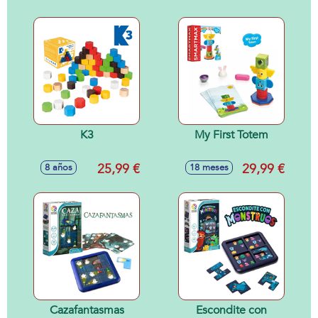
K3
My First Totem
25,99 €
29,99 €
8 años
18 meses
Cazafantasmas
Escondite con