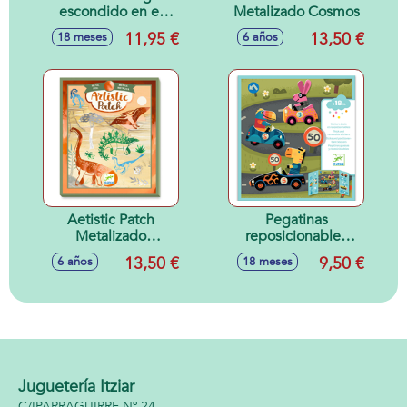
escondido en el
Metalizado Cosmos
bosque
11,95 €
13,50 €
18 meses
6 años
Aetistic Patch
Pegatinas
Metalizado
reposicionables
Dinosaurios
LOS COCHES 18M
13,50 €
9,50 €
6 años
18 meses
Juguetería Itziar
C/IPARRAGUIRRE Nº 24