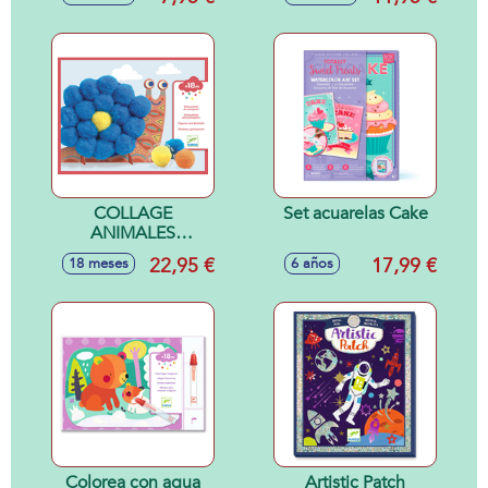
COLLAGE
Set acuarelas Cake
ANIMALES
BLANDITOS 18M
22,95 €
17,99 €
18 meses
6 años
Colorea con agua
Artistic Patch