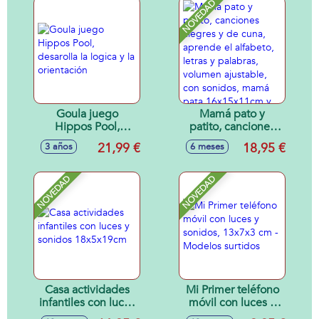
NOVEDAD
Goula juego
Mamá pato y
Hippos Pool,
patito, canciones
desarolla la logica y
alegres y de cuna,
21,99 €
18,95 €
3 años
6 meses
la orientación
aprende el
alfabeto, letras y
palabras, volumen
NOVEDAD
NOVEDAD
ajustable, con
sonidos, mamá
pata 16x15x11cm y
patito 6x6x4cm
Casa actividades
Mi Primer teléfono
infantiles con luces
móvil con luces y
y sonidos
sonidos, 13x7x3