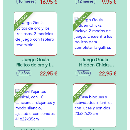
16,95 €
9,95 €
10 meses
12 meses
18x5x19cm
cm - Modelos
surtidos
NOVEDAD
NOVEDAD
Juego Goula
Juego Goula
Ricitos de oro y los
Hidden Chicks.
tres osos. 2
Incluye 2 modos de
22,95 €
22,95 €
3 años
3 años
modelos de juego
juego. Encuentra
con tablero
los pollitos para
reversible.
completar la
NOVEDAD
NOVEDAD
gallina.