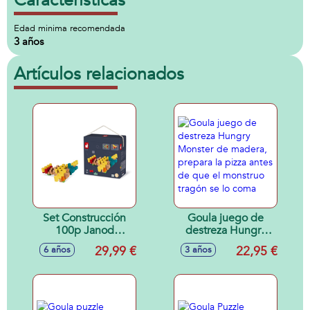
Características
Edad minima recomendada
3 años
Artículos relacionados
Set Construcción
Goula juego de
100p Janod
destreza Hungry
madera
Monster de
29,99 €
22,95 €
6 años
3 años
madera, prepara la
pizza antes de que
el monstruo tragón
se lo coma