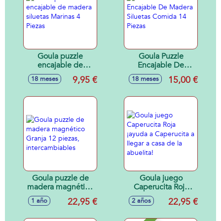
Goula puzzle
Goula Puzzle
encajable de
Encajable De
madera siluetas
Madera Siluetas
9,95 €
15,00 €
18 meses
18 meses
Marinas 4 Piezas
Comida 14 Piezas
Goula puzzle de
Goula juego
madera magnético
Caperucita Roja
Granja 12 piezas,
¡ayuda a Caperucita
22,95 €
22,95 €
1 año
2 años
intercambiables
a llegar a casa de la
abuelita!