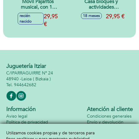
Móvil Pajaritos
Casa bloques y
musical, con 10
actividades
canciones
infantiles con luces
29,95
29,95 €
recién
18 meses
relajantes y modo
y sonidos
nacido
silencio, ajustable
€
23x22x22cm
con sonidos
41x22x35cm
Juguetería Itziar
C/IPARRAGUIRRE Nº 24
48940 -
Leioa
( Bizkaia )
944642682
Información
Atención al cliente
Aviso legal
Condiciones generales
Política de privacidad
Envío y devolución
Política de cookies
Contacto
Utilizamos cookies propias y de terceros para
Formas de pago
fines analíticos y para mostrarte publicidad