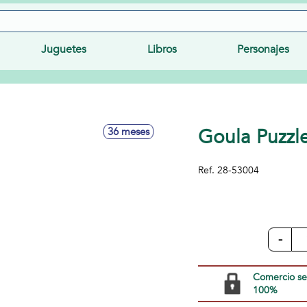
Juguetes
Libros
Personajes
Goula Puzzl
36 meses
Ref.
28-53004
-
Comercio s
100%