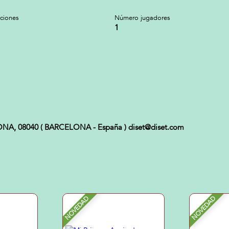
cciones
Número jugadores
1
CELONA, 08040 ( BARCELONA - España ) diset@diset.com
NOVEDAD
NOVEDAD