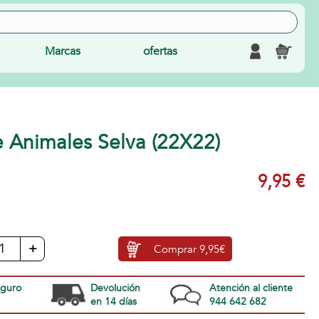
Marcas
ofertas
e Animales Selva (22X22)
9,95 €
+
Comprar
9,95€
eguro
Devolución
Atención al cliente
en 14 días
944 642 682