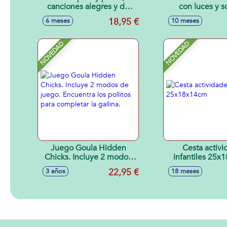
canciones alegres y de
con luces y s
cuna, aprende el alfabeto,
18x5x19
18,95 €
6 meses
10 meses
letras y palabras, volumen
ajustable, con sonidos,
mamá pata 16x15x11cm y
NOVEDAD
NOVEDAD
patito 6x6x4cm
Juego Goula Hidden
Cesta activi
Chicks. Incluye 2 modos
infantiles 25
de juego. Encuentra los
22,95 €
3 años
18 meses
pollitos para completar la
gallina.