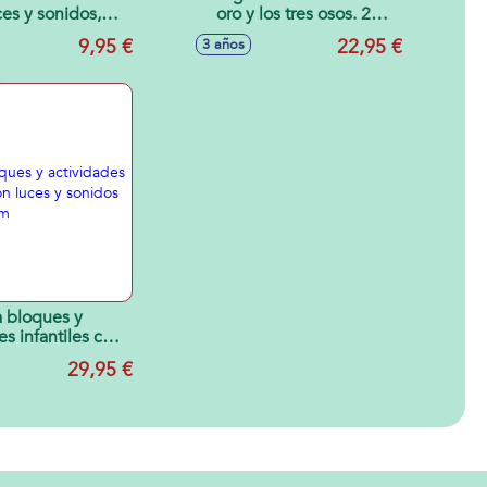
ces y sonidos,
oro y los tres osos. 2
 cm - Modelos
modelos de juego con
9,95 €
22,95 €
3 años
surtidos
tablero reversible.
 bloques y
es infantiles con
s y sonidos
29,95 €
x22x22cm