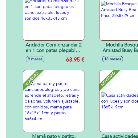
Andador Comienzandar 2
Mochila Bosqu
en 1 con patas plegables,
Amistad Busy Be
panel extraíble, luces y
Price 28x8x
63,95 €
9 meses
18 meses
sonidos 46x33x45 cm
NOVEDAD
NOVEDAD
Mamá pato y patito,
Casa actividades 