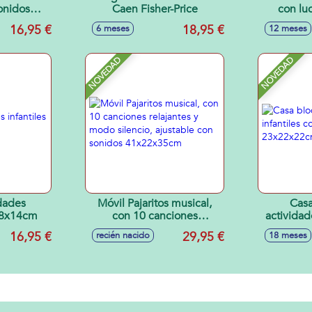
onidos
Caen Fisher-Price
con lu
cm
13x7x3
16,95 €
18,95 €
6 meses
12 meses
NOVEDAD
NOVEDAD
dades
Móvil Pajaritos musical,
Casa
x18x14cm
con 10 canciones
actividad
relajantes y modo silencio,
luce
16,95 €
29,95 €
recién nacido
18 meses
ajustable con sonidos
23
41x22x35cm