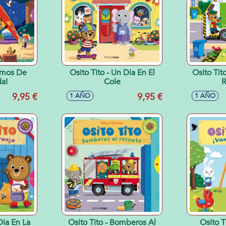
Vamos De
Osito Tito - Un Dia En El
Osito Tit
a!
Cole
R
9,95 €
9,95 €
1 AÑO
1 AÑO
Dia En La
Osito Tito - Bomberos Al
Osito T