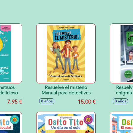
nstruos-
Resuelve el misterio
Resuelve
delicioso
Manual para detectives
enigma 
7,95 €
15,00 €
8 años
8 años