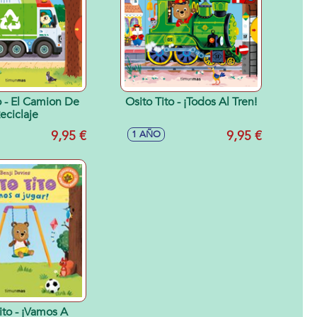
o - El Camion De
Osito Tito - ¡Todos Al Tren!
eciclaje
9,95 €
9,95 €
1 AÑO
ito - ¡Vamos A