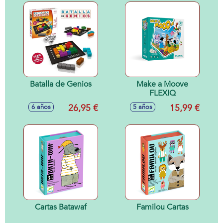
Batalla de Genios
Make a Moove
FLEXIQ
26,95 €
15,99 €
6 años
5 años
Cartas Batawaf
Familou Cartas