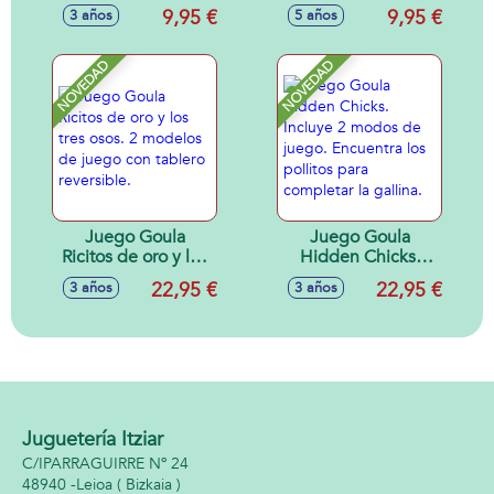
9,95 €
9,95 €
3 años
5 años
NOVEDAD
NOVEDAD
Juego Goula
Juego Goula
Ricitos de oro y los
Hidden Chicks.
tres osos. 2
Incluye 2 modos de
22,95 €
22,95 €
3 años
3 años
modelos de juego
juego. Encuentra
con tablero
los pollitos para
reversible.
completar la
gallina.
Juguetería Itziar
C/IPARRAGUIRRE Nº 24
48940 -
Leioa
( Bizkaia )