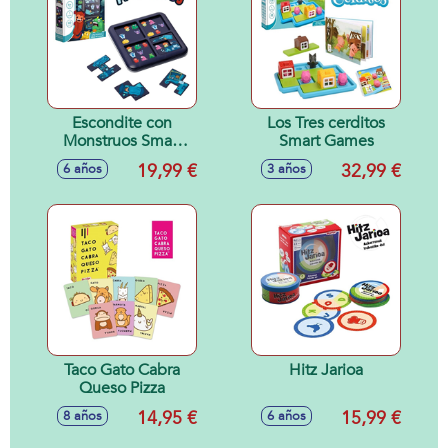
Escondite con
Los Tres cerditos
Monstruos Smart
Smart Games
Games
19,99 €
32,99 €
6 años
3 años
Taco Gato Cabra
Hitz Jarioa
Queso Pizza
14,95 €
15,99 €
8 años
6 años