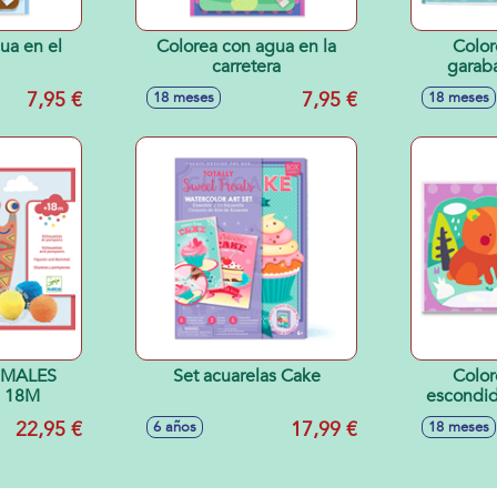
ua en el
Colorea con agua en la
Color
carretera
garab
7,95 €
7,95 €
18 meses
18 meses
IMALES
Set acuarelas Cake
Color
 18M
escondid
22,95 €
17,99 €
6 años
18 meses