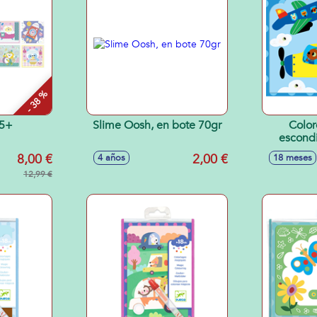
- 38 %
 5+
Slime Oosh, en bote 70gr
Color
escondi
8,00 €
2,00 €
4 años
18 meses
12,99 €