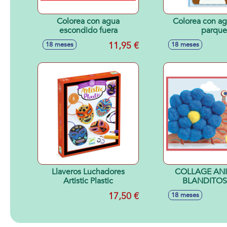
Colorea con agua
Colorea con ag
escondido fuera
parque
11,95 €
18 meses
18 meses
Llaveros Luchadores
COLLAGE AN
Artistic Plastic
BLANDITOS
17,50 €
18 meses