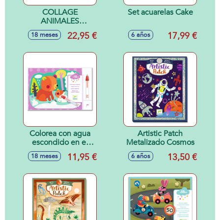
COLLAGE
Set acuarelas Cake
ANIMALES
BLANDITOS 18M
22,95 €
17,99 €
18 meses
6 años
Colorea con agua
Artistic Patch
escondido en el
Metalizado Cosmos
bosque
11,95 €
13,50 €
18 meses
6 años