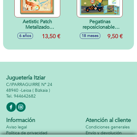
Aetistic Patch
Pegatinas
Metalizado
reposicionables
Dinosaurios
LOS COCHES 18M
13,50 €
9,50 €
6 años
18 meses
Juguetería Itziar
C/IPARRAGUIRRE Nº 24
48940 -
Leioa
( Bizkaia )
944642682
Información
Atención al cliente
Aviso legal
Condiciones generales
Política de privacidad
Envío y devolución