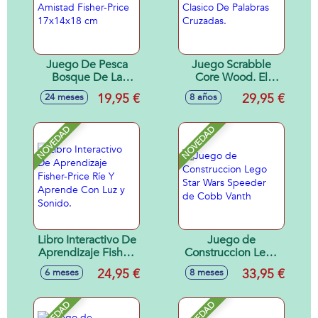
Juego De Pesca
Juego Scrabble
Bosque De La
Core Wood. El
Amistad Fisher-
Juego Clasico De
19,95 €
29,95 €
24 meses
8 años
Price 17x14x18 cm
Palabras Cruzadas.
NOVEDAD
NOVEDAD
Libro Interactivo De
Juego de
Aprendizaje Fisher-
Construccion Lego
Price Ríe Y
Star Wars Speeder
24,95 €
33,95 €
6 meses
8 meses
Aprende Con Luz y
de Cobb Vanth
Sonido.