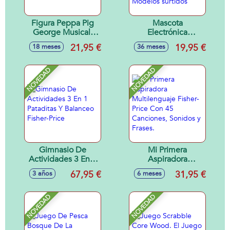
Figura Peppa Pig
Mascota
George Musical.
Electrónica
Incluye 50
Interactiva Nano
21,95 €
19,95 €
18 meses
36 meses
Canciones.
Mals. Con 70
25,40x17,80x10,20
Sonidos y
cm
Canciones. 7 Cm. -
NOVEDAD
NOVEDAD
Modelos surtidos
Gimnasio De
Mi Primera
Actividades 3 En 1
Aspiradora
Pataditas Y
Multilenguaje
67,95 €
31,95 €
3 años
6 meses
Balanceo Fisher-
Fisher-Price Con 45
Price
Canciones, Sonidos
y Frases.
NOVEDAD
NOVEDAD