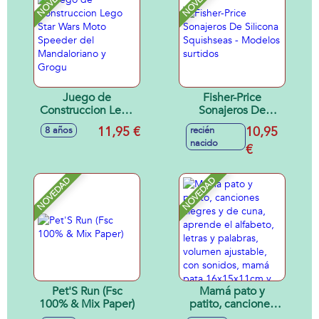
NOVEDAD
NOVEDAD
Juego de
Fisher-Price
Construccion Lego
Sonajeros De
Star Wars Moto
Silicona Squishseas
11,95 €
10,95
8 años
recién
Speeder del
- Modelos surtidos
nacido
Mandaloriano y
€
Grogu
NOVEDAD
NOVEDAD
Pet'S Run (Fsc
Mamá pato y
100% & Mix Paper)
patito, canciones
alegres y de cuna,