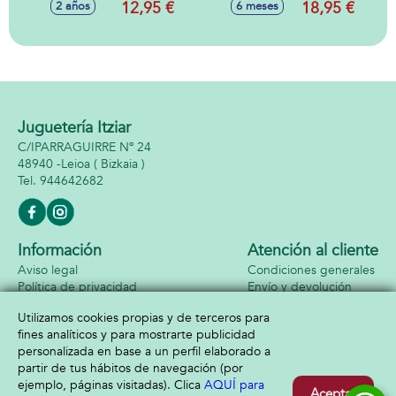
12,95 €
18,95 €
2 años
6 meses
aprende el
alfabeto, letras y
palabras, volumen
ajustable, con
sonidos, mamá
pata 16x15x11cm y
patito 6x6x4cm
Juguetería Itziar
C/IPARRAGUIRRE Nº 24
48940 -
Leioa
( Bizkaia )
944642682
Información
Atención al cliente
Aviso legal
Condiciones generales
Política de privacidad
Envío y devolución
Política de cookies
Contacto
Utilizamos cookies propias y de terceros para
Formas de pago
fines analíticos y para mostrarte publicidad
personalizada en base a un perfil elaborado a
partir de tus hábitos de navegación (por
ejemplo, páginas visitadas). Clica
AQUÍ para
Aceptar