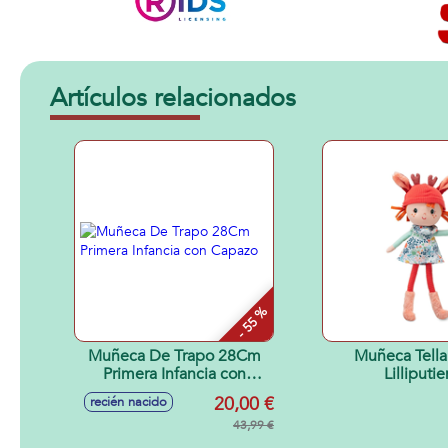
Artículos relacionados
- 55 %
Muñeca De Trapo 28Cm
Muñeca Tella Stella
Primera Infancia con
Lilliputie
Capazo
20,00 €
recién nacido
43,99 €