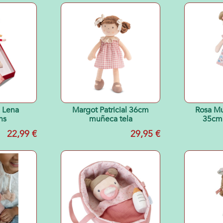
 Lena
Margot Patricial 36cm
Rosa Mu
ns
muñeca tela
35cm 
22,99 €
29,95 €