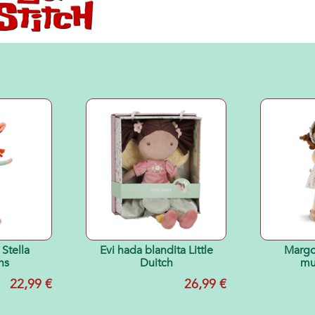
Evi hada blandita Little
Margo
ns
Duitch
mu
22,99 €
26,99 €