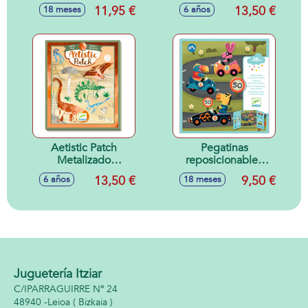
bosque
11,95 €
13,50 €
18 meses
6 años
Aetistic Patch
Pegatinas
Metalizado
reposicionables
Dinosaurios
LOS COCHES 18M
13,50 €
9,50 €
6 años
18 meses
Juguetería Itziar
C/IPARRAGUIRRE Nº 24
48940 -
Leioa
( Bizkaia )