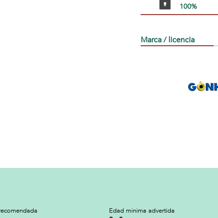
100%
Marca / licencia
recomendada
Edad minima advertida