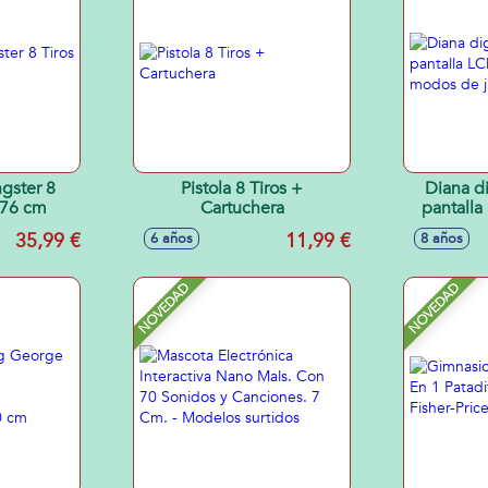
gster 8
Pistola 8 Tiros +
Diana di
x76 cm
Cartuchera
pantalla
modo
35,99 €
11,99 €
6 años
8 años
NOVEDAD
NOVEDAD