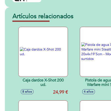
Artículos relacionados
Caja dardos X-Shot 200
Pistola de agu
ud.
Warfare mini 
Soaker 20x4x1
24,99 €
8 años
4 años
Modelos sur