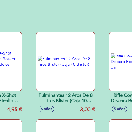
a X-Shot
Fulminantes 12 Aros De 8
Rifle Co
Stealth
Tiros Blister (Caja 40
Disparo B
9'5cm -
Blister)
4,95 €
3,00 €
6 años
5 años
tidos