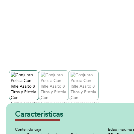
Características
Contenido caja
Edad maxima 