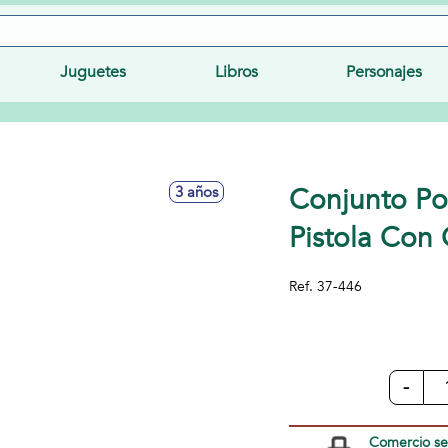
Juguetes
Libros
Personajes
Conjunto Pol
3 años
Pistola Co
Ref.
37-446
-
Comercio s