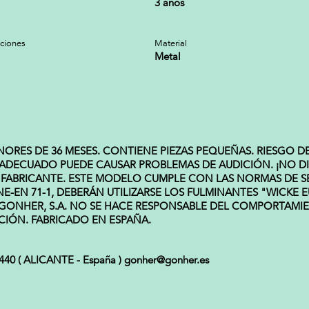
3 años
cciones
Material
Metal
S DE 36 MESES. CONTIENE PIEZAS PEQUEÑAS. RIESGO DE AS
INADECUADO PUEDE CAUSAR PROBLEMAS DE AUDICIÓN. ¡NO DI
ABRICANTE. ESTE MODELO CUMPLE CON LAS NORMAS DE SE
E-EN 71-1, DEBERÁN UTILIZARSE LOS FULMINANTES "WICKE
 GONHER, S.A. NO SE HACE RESPONSABLE DEL COMPORTAMI
CIÓN. FABRICADO EN ESPAÑA.
03440 ( ALICANTE - España ) gonher@gonher.es