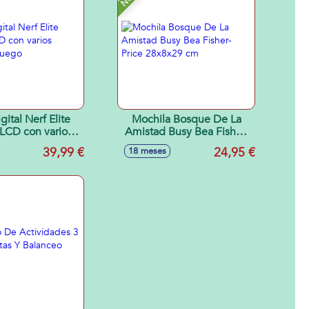
gital Nerf Elite
Mochila Bosque De La
 LCD con varios
Amistad Busy Bea Fisher-
s de juego
Price 28x8x29 cm
39,99 €
24,95 €
18 meses