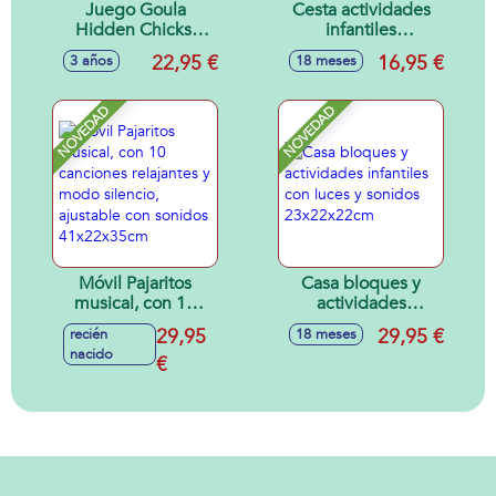
Juego Goula
Cesta actividades
Hidden Chicks.
infantiles
Incluye 2 modos de
25x18x14cm
22,95 €
16,95 €
3 años
18 meses
juego. Encuentra
los pollitos para
completar la
NOVEDAD
NOVEDAD
gallina.
Móvil Pajaritos
Casa bloques y
musical, con 10
actividades
canciones
infantiles con luces
29,95
29,95 €
recién
18 meses
relajantes y modo
y sonidos
nacido
silencio, ajustable
€
23x22x22cm
con sonidos
41x22x35cm