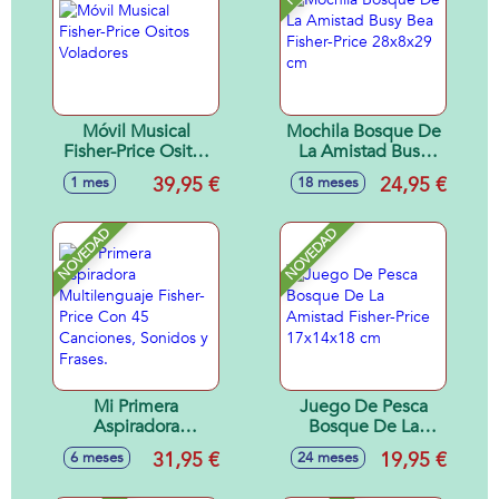
Móvil Musical
Mochila Bosque De
Fisher-Price Ositos
La Amistad Busy
Voladores
Bea Fisher-Price
39,95 €
24,95 €
1 mes
18 meses
28x8x29 cm
NOVEDAD
NOVEDAD
Mi Primera
Juego De Pesca
Aspiradora
Bosque De La
Multilenguaje
Amistad Fisher-
31,95 €
19,95 €
6 meses
24 meses
Fisher-Price Con 45
Price 17x14x18 cm
Canciones, Sonidos