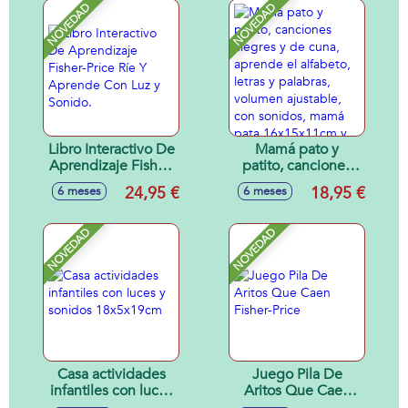
y Frases.
NOVEDAD
NOVEDAD
Libro Interactivo De
Mamá pato y
Aprendizaje Fisher-
patito, canciones
Price Ríe Y
alegres y de cuna,
24,95 €
18,95 €
6 meses
6 meses
Aprende Con Luz y
aprende el
Sonido.
alfabeto, letras y
palabras, volumen
NOVEDAD
NOVEDAD
ajustable, con
sonidos, mamá
pata 16x15x11cm y
patito 6x6x4cm
Casa actividades
Juego Pila De
infantiles con luces
Aritos Que Caen
y sonidos
Fisher-Price