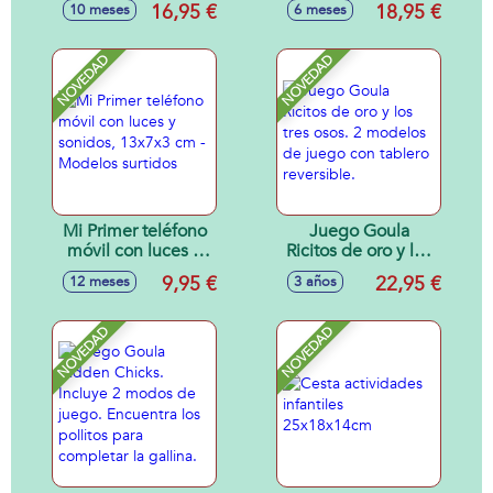
16,95 €
18,95 €
10 meses
6 meses
18x5x19cm
NOVEDAD
NOVEDAD
Mi Primer teléfono
Juego Goula
móvil con luces y
Ricitos de oro y los
sonidos, 13x7x3
tres osos. 2
9,95 €
22,95 €
12 meses
3 años
cm - Modelos
modelos de juego
surtidos
con tablero
reversible.
NOVEDAD
NOVEDAD