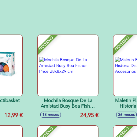
NOVEDAD
NOVEDAD
ctibasket
Mochila Bosque De La
Maletin P
Amistad Busy Bea Fisher-
Historia
Price 28x8x29 cm
Con Acces
12,99 €
24,95 €
18 meses
36 meses
NOVEDAD
NOVEDAD