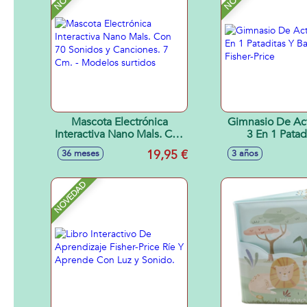
Mascota Electrónica
Gimnasio De Ac
Interactiva Nano Mals. Con
3 En 1 Patad
70 Sonidos y Canciones. 7
Balanceo Fishe
19,95 €
36 meses
3 años
Cm. - Modelos surtidos
NOVEDAD