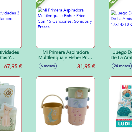
tividades
Mi Primera Aspiradora
Juego D
itas Y
Multilenguaje Fisher-Price
De La Ami
r-Price
Con 45 Canciones,
17
67,95 €
31,95 €
6 meses
24 meses
Sonidos y Frases.