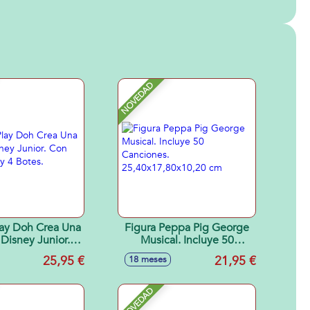
NOVEDAD
lay Doh Crea Una
Figura Peppa Pig George
 Disney Junior.
Musical. Incluye 50
orios y 4 Botes.
Canciones.
25,95 €
21,95 €
18 meses
25,40x17,80x10,20 cm
NOVEDAD