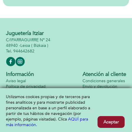
Price
Canciones, Sonidos
y Frases.
Juguetería Itziar
C/IPARRAGUIRRE Nº 24
48940 -
Leioa
( Bizkaia )
944642682
Información
Atención al cliente
Aviso legal
Condiciones generales
Política de privacidad
Envío y devolución
Política de cookies
Contacto
Utilizamos cookies propias y de terceros para
Formas de pago
fines analíticos y para mostrarte publicidad
personalizada en base a un perfil elaborado a
partir de tus hábitos de navegación (por
ejemplo, páginas visitadas). Clica
AQUÍ para
Aceptar
más información
.