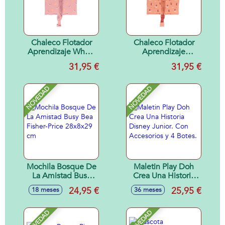
Chaleco Flotador
Chaleco Flotador
Aprendizaje Whale
Aprendizaje
Pink Talla 1-2 años
Camping Talla 1-2
31,95 €
31,95 €
años
NOVEDAD
NOVEDAD
Mochila Bosque De
Maletin Play Doh
La Amistad Busy
Crea Una Historia
Bea Fisher-Price
Disney Junior. Con
24,95 €
25,95 €
18 meses
36 meses
28x8x29 cm
Accesorios y 4
Botes.
NOVEDAD
NOVEDAD