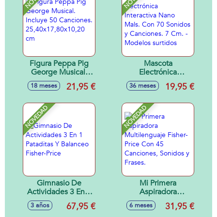
Figura Peppa Pig
Mascota
George Musical.
Electrónica
Incluye 50
Interactiva Nano
21,95 €
19,95 €
18 meses
36 meses
Canciones.
Mals. Con 70
25,40x17,80x10,20
Sonidos y
cm
Canciones. 7 Cm. -
NOVEDAD
NOVEDAD
Modelos surtidos
Gimnasio De
Mi Primera
Actividades 3 En 1
Aspiradora
Pataditas Y
Multilenguaje
67,95 €
31,95 €
3 años
6 meses
Balanceo Fisher-
Fisher-Price Con 45