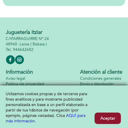
Juguetería Itziar
C/IPARRAGUIRRE Nº 24
48940 -
Leioa
( Bizkaia )
944642682
Información
Atención al cliente
Aviso legal
Condiciones generales
Política de privacidad
Envío y devolución
Política de cookies
Contacto
Utilizamos cookies propias y de terceros para
Formas de pago
fines analíticos y para mostrarte publicidad
personalizada en base a un perfil elaborado a
partir de tus hábitos de navegación (por
ejemplo, páginas visitadas). Clica
AQUÍ para
Aceptar
más información
.