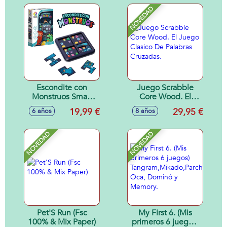
NOVEDAD
Escondite con
Juego Scrabble
Monstruos Smart
Core Wood. El
Games
Juego Clasico De
19,99 €
29,95 €
6 años
8 años
Palabras Cruzadas.
NOVEDAD
NOVEDAD
Pet'S Run (Fsc
My First 6. (Mis
100% & Mix Paper)
primeros 6 juegos)