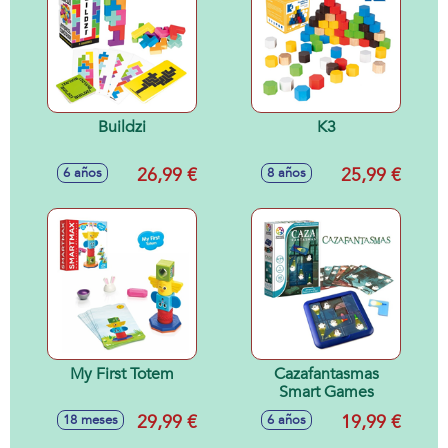
Buildzi
K3
26,99 €
25,99 €
6 años
8 años
My First Totem
Cazafantasmas
Smart Games
29,99 €
19,99 €
18 meses
6 años