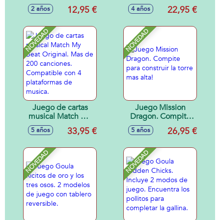
Tangram,Mikado,Parchís,
12,95 €
22,95 €
2 años
4 años
Oca, Dominó y
Memory.
NOVEDAD
NOVEDAD
Juego de cartas
Juego Mission
musical Match My
Dragon. Compite
Beat Original. Mas
para construir la
33,95 €
26,95 €
5 años
5 años
de 200 canciones.
torre mas alta!
Compatible con 4
plataformas de
NOVEDAD
NOVEDAD
musica.