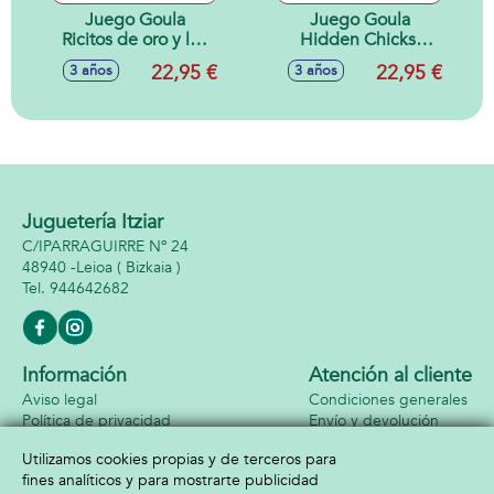
Juego Goula
Juego Goula
Ricitos de oro y los
Hidden Chicks.
tres osos. 2
Incluye 2 modos de
22,95 €
22,95 €
3 años
3 años
modelos de juego
juego. Encuentra
con tablero
los pollitos para
reversible.
completar la
gallina.
Juguetería Itziar
C/IPARRAGUIRRE Nº 24
48940 -
Leioa
( Bizkaia )
944642682
Información
Atención al cliente
Aviso legal
Condiciones generales
Política de privacidad
Envío y devolución
Política de cookies
Contacto
Utilizamos cookies propias y de terceros para
Formas de pago
fines analíticos y para mostrarte publicidad