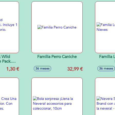
x Wild
Familia Perro Caniche
Familia 
 Pack.
ix con 1
1,30 €
32,99 €
36 meses
36 meses
x21x11 cm