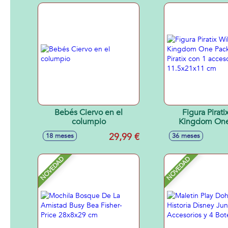
Bebés Ciervo en el
Figura Pirati
columpio
Kingdom One
Incluye 1 Pirat
29,99 €
18 meses
36 meses
accesorio. 11.5
NOVEDAD
NOVEDAD