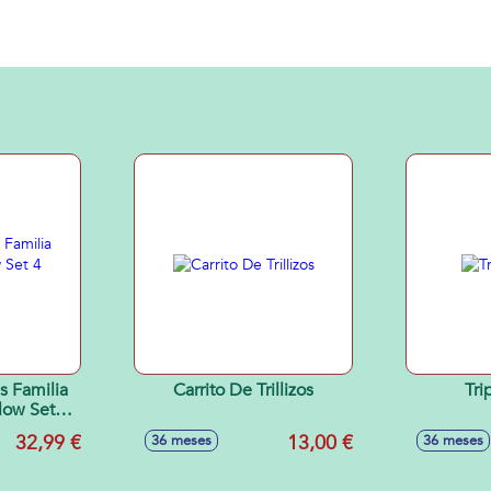
s Familia
Carrito De Trillizos
Tri
low Set 4
.
32,99 €
13,00 €
36 meses
36 meses