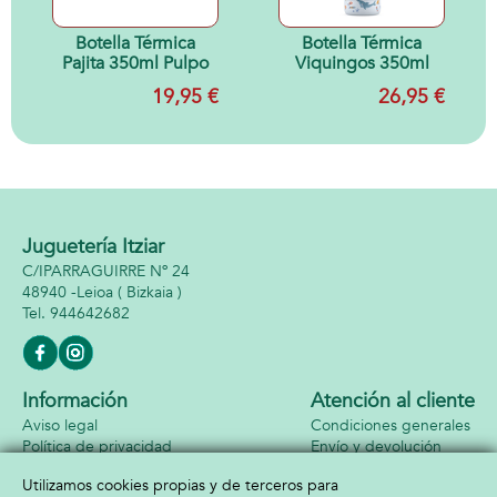
Botella Térmica
Botella Térmica
Pajita 350ml Pulpo
Viquingos 350ml
19,95 €
26,95 €
Juguetería Itziar
C/IPARRAGUIRRE Nº 24
48940 -
Leioa
( Bizkaia )
944642682
Información
Atención al cliente
Aviso legal
Condiciones generales
Política de privacidad
Envío y devolución
Política de cookies
Contacto
Utilizamos cookies propias y de terceros para
Formas de pago