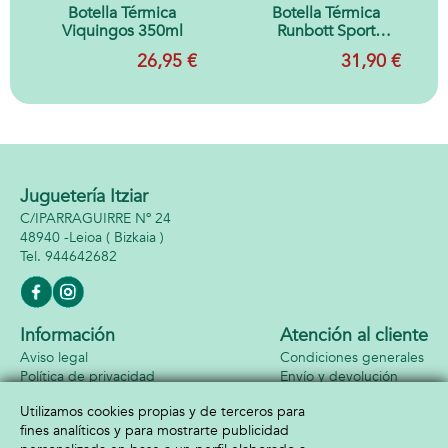
Botella Térmica
Botella Térmica
Viquingos 350ml
Runbott Sport
350ML Cosmic
26,95 €
31,90 €
Juguetería Itziar
C/IPARRAGUIRRE Nº 24
48940 -
Leioa
( Bizkaia )
944642682
Información
Atención al cliente
Aviso legal
Condiciones generales
Política de privacidad
Envío y devolución
Política de cookies
Contacto
Utilizamos cookies propias y de terceros para
Formas de pago
fines analíticos y para mostrarte publicidad