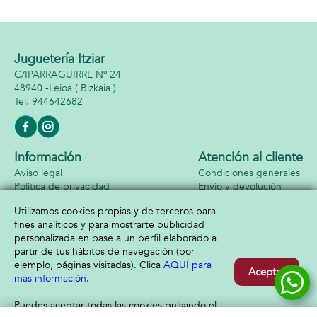
GT3 escala 1:24,
neumáticos de
goma, con luces -
Modelos surtidos
Juguetería Itziar
C/IPARRAGUIRRE Nº 24
48940 -
Leioa
( Bizkaia )
944642682
Información
Atención al cliente
Aviso legal
Condiciones generales
Política de privacidad
Envío y devolución
Política de cookies
Contacto
Utilizamos cookies propias y de terceros para
Formas de pago
fines analíticos y para mostrarte publicidad
personalizada en base a un perfil elaborado a
partir de tus hábitos de navegación (por
ejemplo, páginas visitadas). Clica
AQUÍ para
Aceptar
más información
.
Puedes aceptar todas las cookies pulsando el