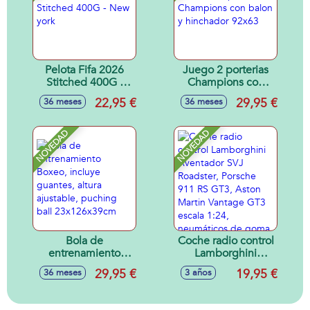
Pelota Fifa 2026
Juego 2 porterias
Stitched 400G -
Champions con
New york
balon y hinchador
22,95 €
29,95 €
36 meses
36 meses
92x63
NOVEDAD
NOVEDAD
Bola de
Coche radio control
entrenamiento
Lamborghini
Boxeo, incluye
Aventador SVJ
29,95 €
19,95 €
36 meses
3 años
guantes, altura
Roadster, Porsche
ajustable, puching
911 RS GT3, Aston
ball 23x126x39cm
Martin Vantage