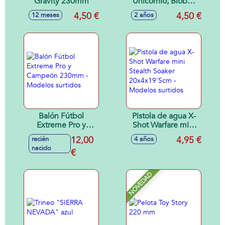
Gravity 230mm
Unicornio, Bioball
(1 unidad)
4,50 €
4,50 €
12 meses
2 años
Balón Fútbol
Pistola de agua X-
Extreme Pro y
Shot Warfare mini
Campeón 230mm -
Stealth Soaker
12,00
4,95 €
recién
4 años
Modelos surtidos
20x4x19'5cm -
nacido
€
Modelos surtidos
NOVEDAD