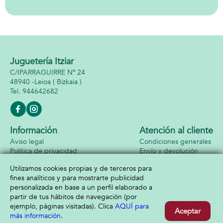
Juguetería Itziar
C/IPARRAGUIRRE Nº 24
48940 -
Leioa
( Bizkaia )
944642682
Información
Atención al cliente
Aviso legal
Condiciones generales
Política de privacidad
Envío y devolución
Política de cookies
Contacto
Utilizamos cookies propias y de terceros para
Formas de pago
fines analíticos y para mostrarte publicidad
personalizada en base a un perfil elaborado a
partir de tus hábitos de navegación (por
ejemplo, páginas visitadas). Clica
AQUÍ para
Aceptar
más información
.