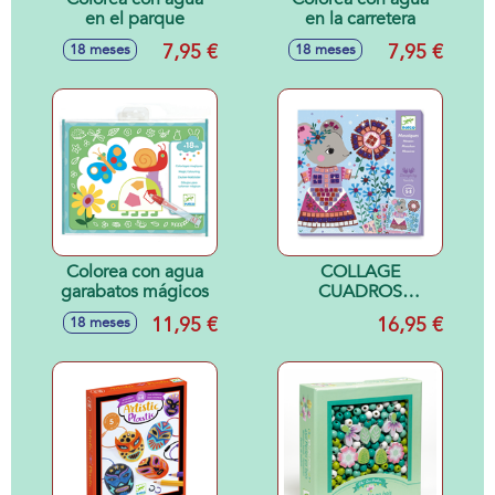
en el parque
en la carretera
7,95 €
7,95 €
18 meses
18 meses
Colorea con agua
COLLAGE
garabatos mágicos
CUADROS
MOSAICOS
11,95 €
16,95 €
18 meses
LOVELY PETS