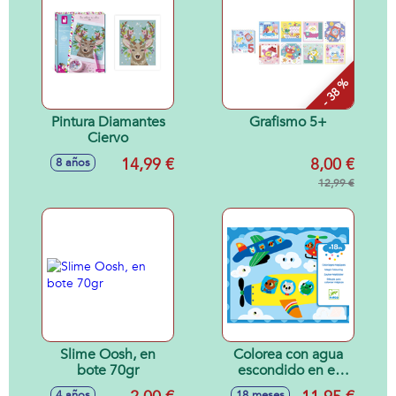
- 38 %
Pintura Diamantes
Grafismo 5+
Ciervo
14,99 €
8,00 €
8 años
12,99 €
Slime Oosh, en
Colorea con agua
bote 70gr
escondido en el
cielo
4 años
18 meses