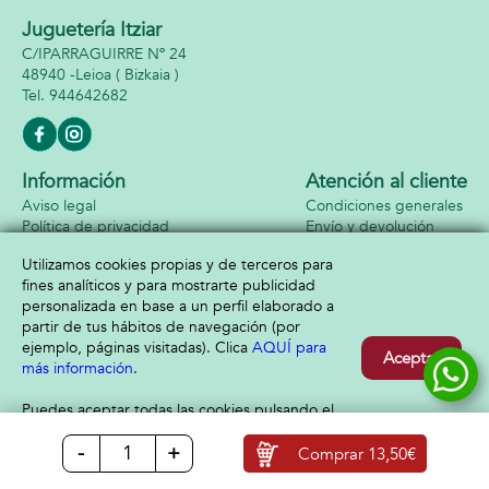
Juguetería Itziar
C/IPARRAGUIRRE Nº 24
48940 -
Leioa
( Bizkaia )
944642682
Información
Atención al cliente
Aviso legal
Condiciones generales
Política de privacidad
Envío y devolución
Política de cookies
Contacto
Utilizamos cookies propias y de terceros para
Formas de pago
fines analíticos y para mostrarte publicidad
personalizada en base a un perfil elaborado a
partir de tus hábitos de navegación (por
ejemplo, páginas visitadas). Clica
AQUÍ para
Aceptar
más información
.
Puedes aceptar todas las cookies pulsando el
botón “Aceptar” o configurarlas o rechazar su
-
+
uso clicando
AQUÍ
Comprar
13,50€