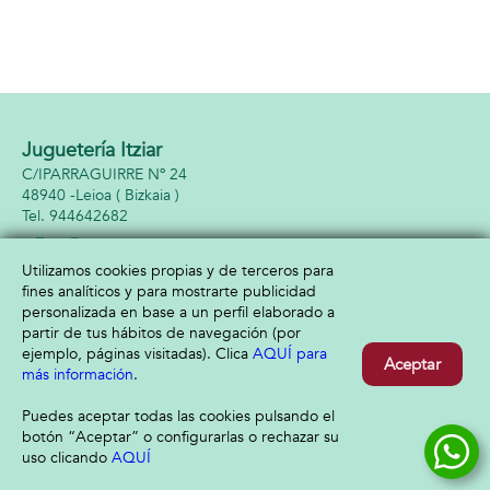
Juguetería Itziar
C/IPARRAGUIRRE Nº 24
48940 -
Leioa
( Bizkaia )
944642682
Utilizamos cookies propias y de terceros para
fines analíticos y para mostrarte publicidad
Información
Atención al cliente
personalizada en base a un perfil elaborado a
Aviso legal
Condiciones generales
partir de tus hábitos de navegación (por
Política de privacidad
Envío y devolución
ejemplo, páginas visitadas). Clica
AQUÍ para
Aceptar
Política de cookies
Contacto
más información
.
Formas de pago
Puedes aceptar todas las cookies pulsando el
botón “Aceptar” o configurarlas o rechazar su
uso clicando
AQUÍ