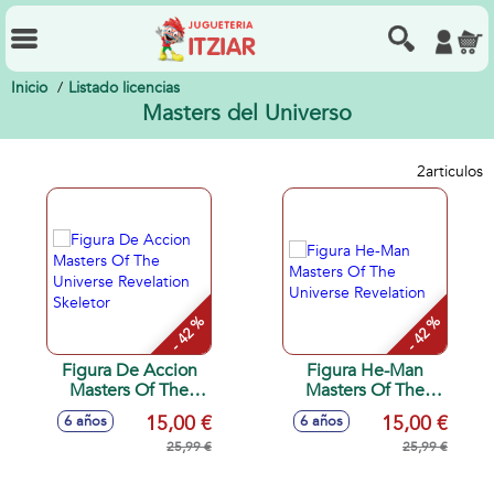
Inicio
Listado licencias
Masters del Universo
2
articulos
- 42 %
- 42 %
Figura De Accion
Figura He-Man
Masters Of The
Masters Of The
Universe Revelation
Universe Revelation
15,00 €
15,00 €
6 años
6 años
Skeletor
25,99 €
25,99 €