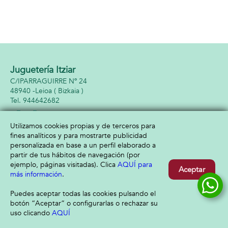
Juguetería Itziar
C/IPARRAGUIRRE Nº 24
48940 -
Leioa
( Bizkaia )
944642682
Utilizamos cookies propias y de terceros para
fines analíticos y para mostrarte publicidad
Información
Atención al cliente
personalizada en base a un perfil elaborado a
Aviso legal
Condiciones generales
partir de tus hábitos de navegación (por
Política de privacidad
Envío y devolución
ejemplo, páginas visitadas). Clica
AQUÍ para
Aceptar
Política de cookies
Contacto
más información
.
Formas de pago
Puedes aceptar todas las cookies pulsando el
botón “Aceptar” o configurarlas o rechazar su
uso clicando
AQUÍ
Filtrar
Borrar filtro