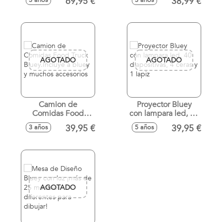
69,95 €
38,99 €
3 años
3 años
accesorios,
muebles quita y
pon ,más 1 figura
exlusiva bluey
AGOTADO
AGOTADO
Camion de
Proyector Bluey
Comidas Food
con lampara led, 40
Truck Bluey.Incluye
diapositivas, 4
39,95 €
39,95 €
3 años
5 años
a bluey y muchos
ceras y 1 lapiz
accesorios
AGOTADO