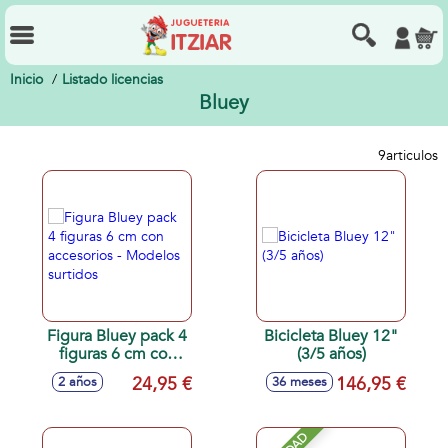
Inicio
Listado licencias
Bluey
9
articulos
Figura Bluey pack 4
Bicicleta Bluey 12"
figuras 6 cm con
(3/5 años)
accesorios -
24,95 €
146,95 €
2 años
36 meses
Modelos surtidos