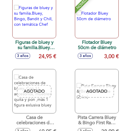
NOVEDAD
Figuras de bluey y
Flotador Bluey
su familia.Bluey,
50cm de diámetro
Bingo, Bandit y
24,95 €
3,00 €
3 años
3 años
Chill, con temática
Chef
AGOTADO
AGOTADO
Casa de
Pista Carrera Bluey
celebraciones de
& Bingo First Race
bluey. Con 11
(2,4m)