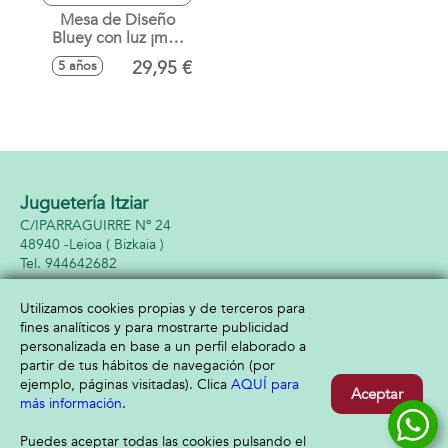
Mesa de Diseño
Bluey con luz ¡más
de 25 modelos
29,95 €
5 años
diferentes para
dibujar!
Juguetería Itziar
C/IPARRAGUIRRE Nº 24
48940 -
Leioa
( Bizkaia )
944642682
Utilizamos cookies propias y de terceros para
fines analíticos y para mostrarte publicidad
Información
Atención al cliente
personalizada en base a un perfil elaborado a
Aviso legal
Condiciones generales
partir de tus hábitos de navegación (por
Política de privacidad
Envío y devolución
ejemplo, páginas visitadas). Clica
AQUÍ para
Aceptar
Política de cookies
Contacto
más información
.
Formas de pago
Puedes aceptar todas las cookies pulsando el